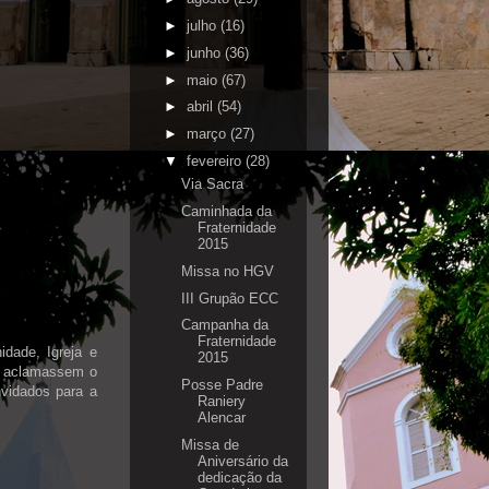
►
julho
(16)
►
junho
(36)
►
maio
(67)
►
abril
(54)
►
março
(27)
▼
fevereiro
(28)
Via Sacra
Caminhada da
Fraternidade
2015
Missa no HGV
III Grupão ECC
Campanha da
Fraternidade
dade, Igreja e
2015
s aclamassem o
Posse Padre
nvidados para a
Raniery
Alencar
Missa de
Aniversário da
dedicação da