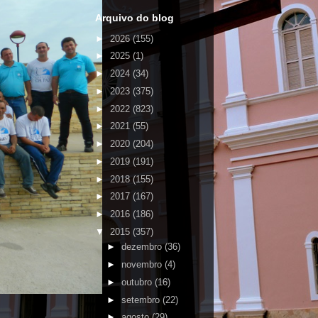
Arquivo do blog
►
2026
(155)
►
2025
(1)
►
2024
(34)
►
2023
(375)
►
2022
(823)
►
2021
(55)
►
2020
(204)
►
2019
(191)
►
2018
(155)
►
2017
(167)
►
2016
(186)
▼
2015
(357)
►
dezembro
(36)
►
novembro
(4)
►
outubro
(16)
►
setembro
(22)
►
agosto
(29)