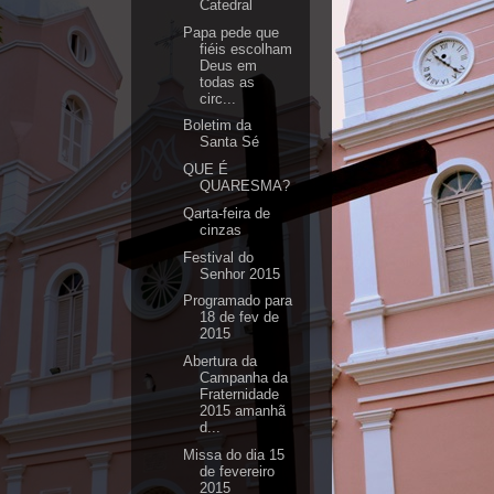
Catedral
Papa pede que
fiéis escolham
Deus em
todas as
circ...
Boletim da
Santa Sé
QUE É
QUARESMA?
Qarta-feira de
cinzas
Festival do
Senhor 2015
Programado para
18 de fev de
2015
Abertura da
Campanha da
Fraternidade
2015 amanhã
d...
Missa do dia 15
de fevereiro
2015