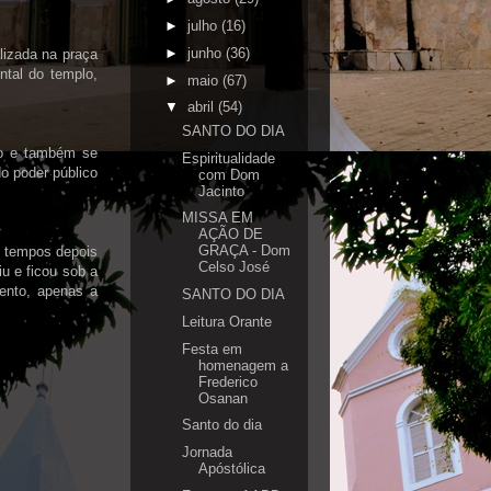
►
julho
(16)
►
junho
(36)
lizada na praça
tal do templo,
►
maio
(67)
▼
abril
(54)
SANTO DO DIA
do e também se
Espiritualidade
o poder público
com Dom
Jacinto
MISSA EM
AÇÃO DE
GRAÇA - Dom
e tempos depois
Celso José
iu e ficou sob a
ento, apenas a
SANTO DO DIA
Leitura Orante
Festa em
homenagem a
Frederico
Osanan
Santo do dia
Jornada
Apóstólica