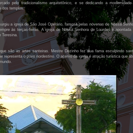
rcado pelo tradicionalismo arquitetônico, e se dedicando a modernidade
o dos templos.
urgiu a igreja de São José Operário, famosa pelas novenas de Nossa Senh
empre às terças-feiras. A igreja de Nossa Senhora de Lourdes é apontad
 Teresina.
que são as artes santeiras. Mestre Dezinho fez sua fama esculpindo san
e representa o povo nordestino. O acervo da igreja é atração turística que at
 mundo.