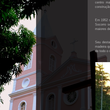
centro ma
construçã
Em 1952 s
Socorro s
maiores de
Seu desta
madeira qu
de todo o