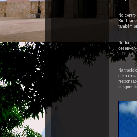
No centro 
Rio Branc
também ap
No largo 
desenvolve
do Piauí.
Na tradici
seria elev
responsab
imagem de 