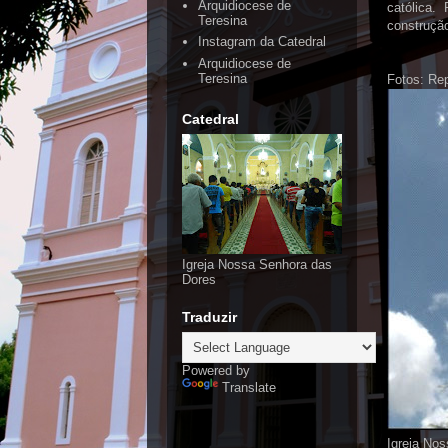
Arquidiocese de
católica.
Teresina
construçã
Instagram da Catedral
Arquidiocese de
Teresina
Fotos: Re
Catedral
Igreja Nossa Senhora das
Dores
Traduzir
Powered by
Translate
Igreja No