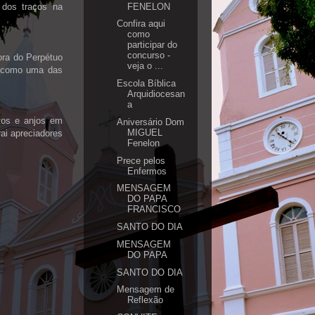
FENELON
 dos traços na
Confira aqui
como
participar do
concurso -
ora do Perpétuo
veja o ...
a como uma das
Escola Bíblica
Arquidiocesan
a
tos e anjos em
Aniversário Dom
MIGUEL
rai apreciadores
Fenelon
Prece pelos
Enfermos
MENSAGEM
DO PAPA
FRANCISCO
SANTO DO DIA
MENSAGEM
DO PAPA
SANTO DO DIA
Mensagem de
Reflexão