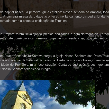
da capital nasceu a primeira igreja católica: Nossa senhora do Amparo, loca
o. A primeira missa da cidade aconteceu no lançamento da pedra fundamen
ontado como a primeira edificação de Teresina.
do Amparo foram se alojando prédios dedicados à administração do Esta
u o forte comércio e os primeiros grupamentos residenciais do novo centro d
onal praça Conselheiro Saraiva surgiu a igreja Nossa Senhora das Dores, qu
ada ao patamar de catedral de Teresina. Perto de sua conclusão, o templo ru
ilidade de Frei Serafim a reconstrução. Conta-se que após o desmoronam
Nossa Senhora teria ficado íntegra.