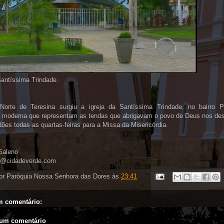
Santíssima Trindade.
orte de Teresina surgiu a igreja da Santíssima Trindade, no bairro 
ra moderna que representam as tendas que abrigavam o povo de Deus nos des
idões todas as quartas-feiras para a Missa da Misericórdia.
Galeno
no@cidadeverde.com
or
Paróquia Nossa Senhora das Dores
às
23:41
 comentário:
 um comentário