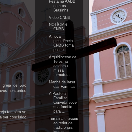
Festa na AABB
com os
Brasinhs
Video CNBB
NOTÍCIAS
CNBB
A nova
presidência
CNBB toma
posse
Arquidiocese de
Teresina
celebrou
missa
formatura ...
Manhã de lazer
igreja de São
das Famílias
novos horizontes
A Pastoral
Familiar
Convida você
sua família
para ...
greja também se
a ser concluído
Teresina cresceu
ao redor de
tradicionais
igrejas ...