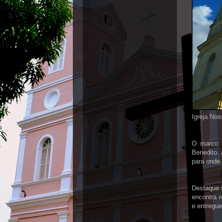
Igreja No
O marco 
Benedito. 
para onde 
Destaque 
encontra r
e entregue