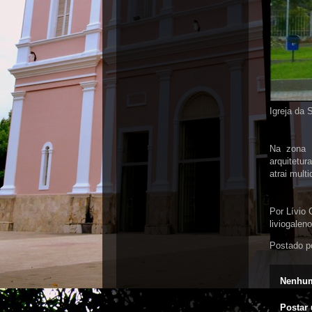
Igreja da 
Na zona N
arquitetu
atrai mult
Por Lívio 
liviogale
Postado p
Nenhum
Postar