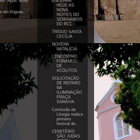
rio. Após esse
ENCERRA
HOJE AS
NONA
o em línguas.
NOITES DO
SEMINÁRIOS
DO RCC
TRÍDUO SANTA
CECÍLIA
NOVENA
NATALÍCIA
I ENCONTRO
FORÁNEO
DE
ACÓLITOS
SOLICITAÇÃO
DE REPARO
NA
ILUMINAÇÃO
PRAÇA
SARAIVA
Comissão de
Liturgia realiza
primeiro
festival de...
CEMITÉRIO
SÃO JUDAS