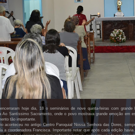
 encerraram hoje dia, 18 o seminários de nove quinta-feiras com grande 
a Ao Santíssimo Sacramento, onde o povo mostrava grande emoção em est
ento tão importante.
io aconteceu no antigo Centro Paroquial Nossa Senhora das Dores, sempr
ela a coordenadora Francisca. Importante notar que após cada edição havia 