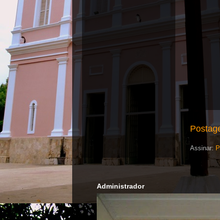
Postag
Assinar:
P
Administrador