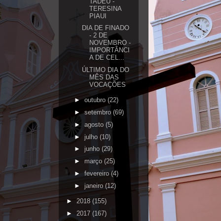
TADEU -
TERESINA
PIAUI
DIA DE FINADO
- 2 DE
NOVEMBRO -
IMPORTÂNCI
A DE CEL...
ÚLTIMO DIA DO
MÊS DAS
VOCAÇÕES
►
outubro
(22)
►
setembro
(69)
►
agosto
(5)
►
julho
(10)
►
junho
(29)
►
março
(25)
►
fevereiro
(4)
►
janeiro
(12)
►
2018
(155)
►
2017
(167)