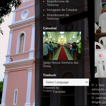
Arquidiocese de
Teresina
Instagram da Catedral
Arquidiocese de
Teresina
Catedral
Igreja Nossa Senhora das
Dores
Traduzir
O s fieis
Powered by
adoração 
Translate
deste mom
O seminár
dirigido p