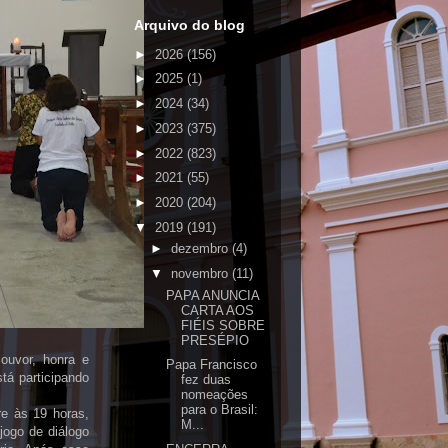
Arquivo do blog
►
2026
(156)
►
2025
(1)
►
2024
(34)
►
2023
(375)
►
2022
(823)
►
2021
(55)
►
2020
(204)
▼
2019
(191)
►
dezembro
(4)
▼
novembro
(11)
PAPA ANUNCIA
CARTA AOS
FIÉIS SOBRE
PRESÉPIO
louvor, honra e
Papa Francisco
á participando
fez duas
nomeações
para o Brasil:
e às 19 horas,
M...
jogo de diálogo