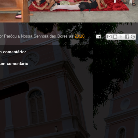
or
Paróquia Nossa Senhora das Dores
às
23:10
 comentário:
 um comentário