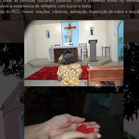
s onde as pessoas trocavam palavras com o momento vivido no seminá
houve a experiencia de refrigério com sucos e bolos.
rio do RCC, houve: orações, cânticos, adoração, imposição de mãos e oraçã