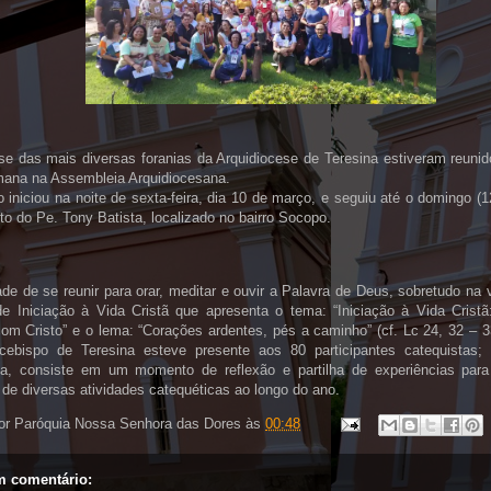
se das mais diversas foranias da Arquidiocese de Teresina estiveram reunid
mana na Assembleia Arquidiocesana.
 iniciou na noite de sexta-feira, dia 10 de março, e seguiu até o domingo (
o do Pe. Tony Batista, localizado no bairro Socopo.
de de se reunir para orar, meditar e ouvir a Palavra de Deus, sobretudo na 
de Iniciação à Vida Cristã que apresenta o tema: “Iniciação à Vida Crist
com Cristo” e o lema: “Corações ardentes, pés a caminho” (cf. Lc 24, 32 – 
cebispo de Teresina esteve presente aos 80 participantes catequistas; 
a, consiste em um momento de reflexão e partilha de experiências par
 de diversas atividades catequéticas ao longo do ano.
or
Paróquia Nossa Senhora das Dores
às
00:48
 comentário: