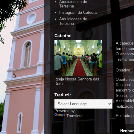
Arquidiocese de
Teresina
Instagram da Catedral
Arquidiocese de
Teresina
Catedral
A cateque
fim de se
O encontro
Treinament
Objetivo
Igreja Nossa Senhora das
Oportunida
Dores
Regional 
encontro 
Traduzir
Sousa, ar
Assemblei
realização
Powered by
Postado p
Translate
Nenhum