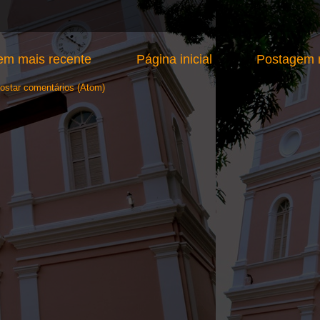
em mais recente
Página inicial
Postagem m
ostar comentários (Atom)