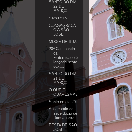
SANTO DO DIA
22 DE
MARÇO
Sem título
CONSAGRAÇÃ
O A SÃO
JOSÉ
MISSA DE RUA
28ª Caminhada
da
Fraternidade é
lançada nesta
sext...
SANTO DO DIA
21 DE
MARÇO
O QUE É
QUARESMA?
Santo do dia 20
Aniversário de
sacerdócio de
Dom Juarez
FESTA DE SÃO
JOSÉ -