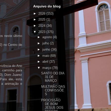
Arquivo do blog
►
2026
(153)
►
2025
(1)
►
2024
(34)
▼
2023
(375)
os neste último
►
agosto
(4)
►
julho
(2)
12) no Centro de
►
junho
(34)
►
maio
(69)
►
abril
(37)
vivência do Ano
▼
março
(78)
ã: caminho para
SANTO DO DIA
33). Dom Juarez
31 DE
Para ele, esta
MARÇO
a a animação e
MULTIRÃO DAS
CONFISSÕE
S
PROCISSÃO
DE BOM
JESUS DOS