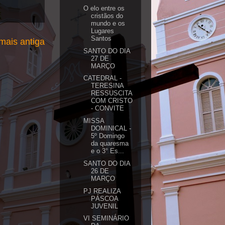
O elo entre os
cristãos do
mundo e os
Lugares
Santos
ais antiga
SANTO DO DIA
27 DE
MARÇO
CATEDRAL -
TERESINA
RESSUSCITA
COM CRISTO
- CONVITE
MISSA
DOMINICAL -
5º Domingo
da quaresma
e o 3° Es...
SANTO DO DIA
26 DE
MARÇO
PJ REALIZA
PÁSCOA
JUVENIL
VI SEMINÁRIO