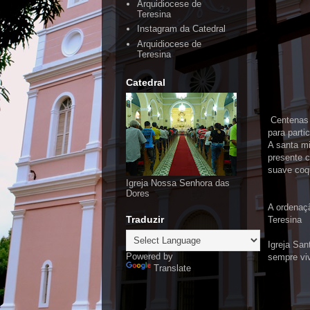
Arquidiocese de
Teresina
Instagram da Catedral
Arquidiocese de
Teresina
Catedral
Centenas 
para parti
A santa mi
presente 
suave coq
Igreja Nossa Senhora das
Dores
A ordenaç
Traduzir
Teresina
Igreja San
Powered by
sempre viv
Translate