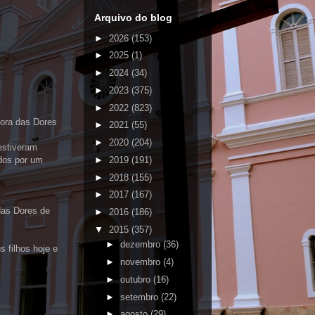
Arquivo do blog
►
2026
(153)
►
2025
(1)
►
2024
(34)
►
2023
(375)
►
2022
(823)
hora das Dores
►
2021
(55)
►
2020
(204)
 estiveram
►
2019
(191)
dos por um
►
2018
(155)
►
2017
(167)
das Dores de
►
2016
(186)
▼
2015
(357)
►
dezembro
(36)
s filhos hoje e
►
novembro
(4)
►
outubro
(16)
►
setembro
(22)
►
agosto
(29)