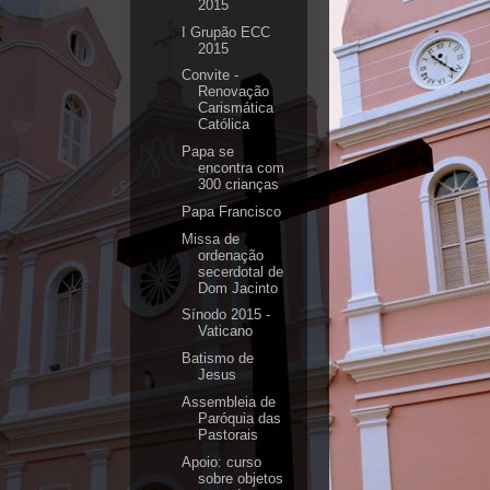
2015
I Grupão ECC
2015
Convite -
Renovação
Carismática
Católica
Papa se
encontra com
300 crianças
Papa Francisco
Missa de
ordenação
secerdotal de
Dom Jacinto
Sínodo 2015 -
Vaticano
Batismo de
Jesus
Assembleia de
Paróquia das
Pastorais
Apoio: curso
sobre objetos