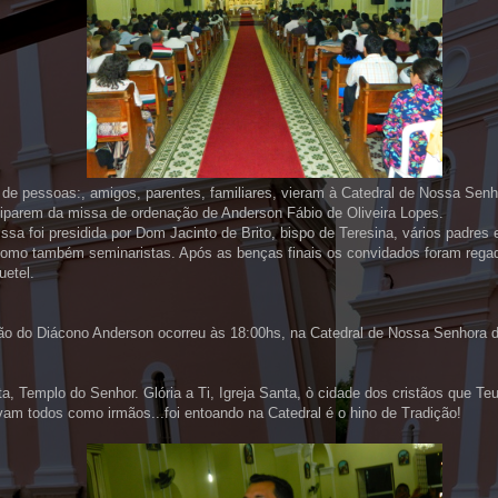
de pessoas:, amigos, parentes, familiares, vieram à Catedral de Nossa Sen
ciparem da missa de ordenação de Anderson Fábio de Oliveira Lopes.
ssa foi presidida por Dom Jacinto de Brito, bispo de Teresina, vários padres
como também seminaristas. Após as benças finais os convidados foram rega
uetel.
ão do Diácono Anderson ocorreu às 18:00hs, na Catedral de Nossa Senhora 
ta, Templo do Senhor. Glória a Ti, Igreja Santa, ò cidade dos cristãos que Teu
am todos como irmãos...foi entoando na Catedral é o hino de Tradição!