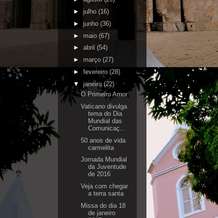
►
julho
(16)
►
junho
(36)
►
maio
(67)
►
abril
(54)
►
março
(27)
►
fevereiro
(28)
▼
janeiro
(22)
O Primeiro Amor
Vaticano divulga
tema do Dia
Mundial das
Comunicaç...
50 anos de vida
carmelita
Jornada Mundial
da Juventude
de 2016
Veja com chegar
a terra santa
Missa do dia 18
de janeiro