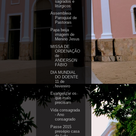
sagrados e
litúrgicos
Assembleia
Paroquial de
Pastorais
Papa beija
imagem de
Menino Jesus
MISSA DE
ORDENAÇÃO
de
ANDERSON
FÁBIO
DIA MUNDIAL
DO DOENTE
11 de
fevereiro
Evangelizar os
que mais
precisam
Vida consagrada
- Ano
consagrado
Passe 2015
presépio casa
de Lulu