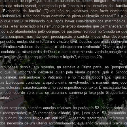
na sociedade de hoje? Que aspectos ausentes se podem integrar?”. As ques
nto da relatio synodi, começando pelo “contexto e os desafios das família
 ‘Evangelho da família” (“Quais são as iniciativas para fazer compreen
o indissolúvel e fecundo como caminho de plena realização pessoal?” é a 
ão que conclui sublinhando que “após haver considerado dos matrimônios 
ólidas, e ter apreciado o testemunho generoso daqueles que permaneceram fi
ndo sido abandonados pelo cônjuge, os pastores reunidos no Sínodo se qu
to e corajoso, mas não sem preocupação e cautela – que olhar deve dirig
 que estão unidos somente com o vínculo civil, àqueles que ainda convive
atrimônio válido se divorciaram e redesposaram civilmente” (“Como ajudar
 excluído da misericórdia de Deus e como exprimir esta verdade na ação pas
ílias, em particular aquelas feridas e frágeis?, a pergunta 20).
to passa depois, em resenha, na terceira e última parte, as “perspectiv
do que “é importante deixar-se guiar pela virada pastoral que o Sínodo 
 delinear, radicando-se no Vaticano II e no magistério do Papa Francis
ias Episcopais continuar a aprofundá-la, envolvendo, na maneira mais opo
s eclesiais, caracterizando-a no seu específico contexto. É necessário faz
e recomece do zero, mas se assuma o caminho já feito pelo Sínodo Extra
artida”.
várias perguntas, também aquelas relativas ao parágrafo 52 (debate sobre
os redesposados) e 55 (homossexualidade) que, junto ao n. 53 (comunhão e
 o quorum de dois terços em outubro: “A pastoral sacramental referente 
dos necessita de um ulterior aprofundamento, avaliando também a práxis o