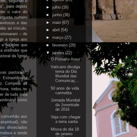
tões, segundo o
s”, para depois
►
julho
(16)
der o valor do
►
junho
(36)
pergunta número
►
maio
(67)
exitosos e das
éis ao vínculo,
►
abril
(54)
estionaram – de
►
março
(27)
ir a Igreja aos
m e àqueles que
►
fevereiro
(28)
 a entender que
▼
janeiro
(22)
toral da Igreja
O Primeiro Amor
Vaticano divulga
tema do Dia
as pastorais”,
Mundial das
Extraordinário
Comunicaç...
co. Compete às
50 anos de vida
rtuna, todos os
carmelita
er de tudo para
ordinário como
Jornada Mundial
da Juventude
de 2016
 a comunhão aos
Veja com chegar
a terra santa
spiritual), não
aos divorciados
Missa do dia 18
rtodoxa e tendo
de janeiro