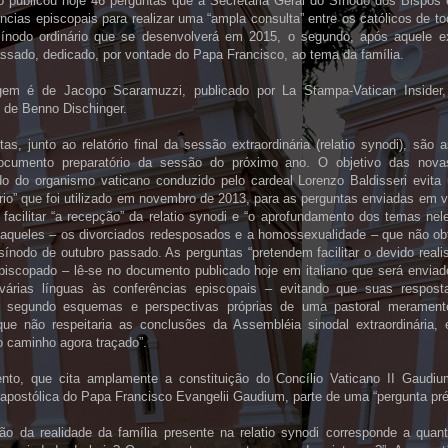
o publicou hoje 46 perguntas que a Secretaria Geral do Sínodo dos Bispos 
ncias episcopais para realizar uma “ampla consulta” entre os católicos de 
sínodo ordinário que se desenvolverá em 2015, o segundo, após aquele ex
ssado, dedicado, por vontade do Papa Francisco, ao tema da família.
gem é de Jacopo Scaramuzzi, publicado por La Stampa-Vatican Insider,
 de Benno Dischinger.
as, junto ao relatório final da sessão extraordinária (relatio synodi), são a
ocumento preparatório da sessão do próximo ano. O objetivo das nova
o do organismo vaticano conduzido pelo cardeal Lorenzo Baldisseri evita u
rio” que foi utilizado em novembro de 2013, para as perguntas enviadas em v
 facilitar “a recepção” da relatio synodi e “o aprofundamento dos temas nel
 aqueles – os divorciados redesposados e a homossexualidade – que não ob
sínodo de outubro passado. As perguntas “pretendem facilitar o devido reali
piscopado – lê-se no documento publicado hoje em italiano que será envia
várias línguas às conferências episcopais – evitando que suas respos
s segundo esquemas e perspectivas próprias de uma pastoral meramente
 que não respeitaria as conclusões da Assembléia sinodal extraordinária, 
o caminho agora traçado”.
to, que cita amplamente a constituição do Concílio Vaticano II Gaudi
apostólica do Papa Francisco Evangelii Gaudium, parte de uma “pergunta pré
ção da realidade da família presente na relatio synodi corresponde a quan