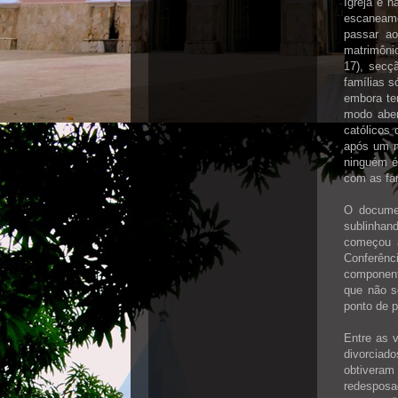
Igreja e 
escaneame
passar ao
matrimôni
17), secç
famílias s
embora te
modo aber
católicos
após um m
ninguém é
com as fam
O documen
sublinhan
começou a
Conferênc
componente
que não s
ponto de p
Entre as 
divorciad
obtiveram
redesposa