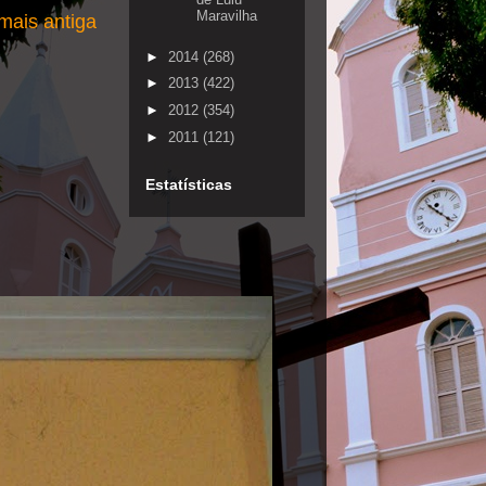
Maravilha
ais antiga
►
2014
(268)
►
2013
(422)
►
2012
(354)
►
2011
(121)
Estatísticas