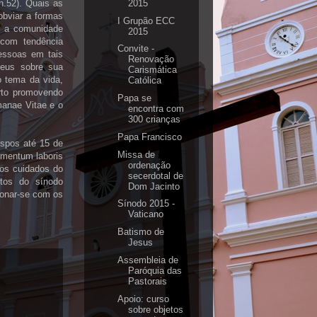
2015
(n.52). Quais as
bviar a formas
I Grupão ECC
o a comunidade
2015
 com tendência
Convite -
essoas em tais
Renovação
Deus sobre sua
Carismática
o tema da vida,
Católica
rto promovendo
Papa se
manae Vitae e o
encontra com
300 crianças
Papa Francisco
ispos até 15 de
Missa de
umentum laboris
ordenação
aos cuidados do
secerdotal de
ntos do sínodo
Dom Jacinto
ionar-se com os
Sínodo 2015 -
Vaticano
Batismo de
Jesus
Assembleia de
Paróquia das
Pastorais
Apoio: curso
sobre objetos