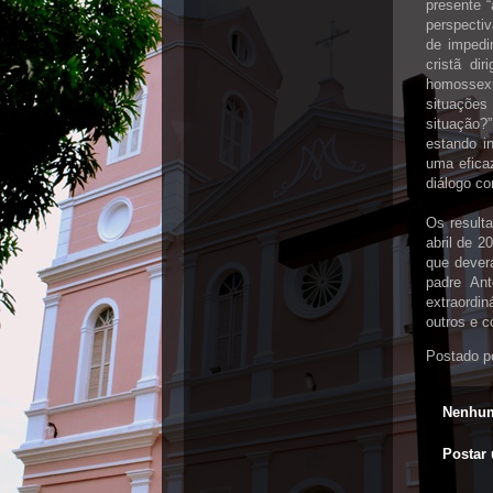
presente “
perspecti
de impedi
cristã di
homossexu
situações
situação?
estando i
uma efica
diálogo co
Os result
abril de 
que deverá
padre Ant
extraordin
outros e c
Postado p
Nenhum
Postar