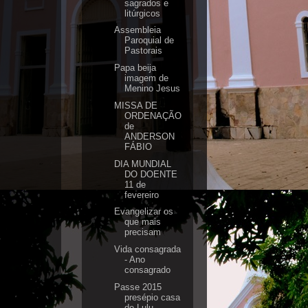
sagrados e
litúrgicos
Assembleia
Paroquial de
Pastorais
Papa beija
imagem de
Menino Jesus
MISSA DE
ORDENAÇÃO
de
ANDERSON
FÁBIO
DIA MUNDIAL
DO DOENTE
11 de
fevereiro
Evangelizar os
que mais
precisam
Vida consagrada
- Ano
consagrado
Passe 2015
presépio casa
de Lulu