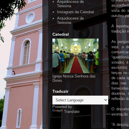
O Vatican
Arquidiocese de
as conferê
Teresina
vista do 
Instagram da Catedral
outubro pa
Arquidiocese de
Teresina
A reporta
tradução é
Catedral
As pergunt
seja, o d
comunicad
“questioná
sínodo), é
excluídos
terços no 
Igreja Nossa Senhora das
de cada e
Dores
dias nas 
fornecida
Traduzir
doutrina,
reflexão d
Powered by
O documen
Translate
exortação 
“A descri