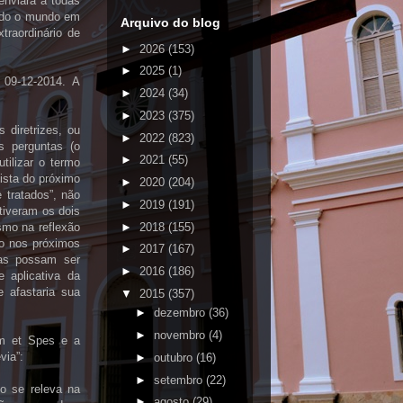
enviará a todas
todo o mundo em
Arquivo do blog
traordinário de
►
2026
(153)
►
2025
(1)
 09-12-2014. A
►
2024
(34)
►
2023
(375)
s diretrizes, ou
►
2022
(823)
s perguntas (o
►
2021
(55)
tilizar o termo
ista do próximo
►
2020
(204)
e tratados”, não
►
2019
(191)
tiveram os dois
►
2018
(155)
smo na reflexão
do nos próximos
►
2017
(167)
tas possam ser
►
2016
(186)
 aplicativa da
e afastaria sua
▼
2015
(357)
►
dezembro
(36)
►
novembro
(4)
um et Spes e a
via”:
►
outubro
(16)
►
setembro
(22)
to se releva na
►
agosto
(29)