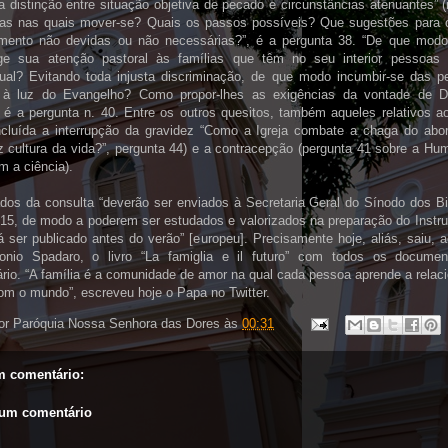
a distinção entre situação objetiva de pecado e circunstâncias atenuantes” 
vas nas quais mover-se? Quais os passos possíveis? Que sugestões para o
mento não devidas ou não necessárias?”, é a pergunta 38. “De que mod
rige sua atenção pastoral às famílias que têm no seu interior pessoas
al? Evitando toda injusta discriminação, de que modo incumbir-se das p
 à luz do Evangelho? Como propor-lhes as exigências da vontade de 
” é a pergunta n. 40. Entre os outros quesitos, também aqueles relativos a
ncluída a interrupção da gravidez “Como a Igreja combate a chaga do abo
z cultura da vida?”, pergunta 44) e a contracepção (pergunta 41 sobre a Hu
m a ciência).
ados da consulta “deverão ser enviados à Secretaria Geral do Sínodo dos B
2015, de modo a poderem ser estudados e valorizados na preparação do Instr
 ser publicado antes do verão” [europeu]. Precisamente hoje, aliás, saiu, 
onio Spadaro, o livro “La famiglia e il futuro” com todos os docume
ário. “A família é a comunidade de amor na qual cada pessoa aprende a relac
om o mundo”, escreveu hoje o Papa no Twitter.
or
Paróquia Nossa Senhora das Dores
às
00:31
 comentário:
 um comentário