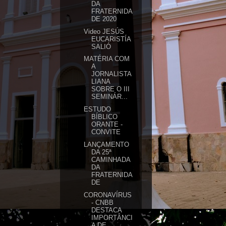
DA
FRATERNIDA
DE 2020
Video JESÚS
EUCARISTÍA
SALIÓ
MATÉRIA COM
A
JORNALISTA
LIANA
SOBRE O III
SEMINÁR...
ESTUDO
BÍBLICO
ORANTE -
CONVITE
LANÇAMENTO
DA 25ª
CAMINHADA
DA
FRATERNIDA
DE
CORONAVÍRUS
- CNBB
DESTACA
IMPORTÂNCI
A DE