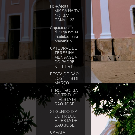
HORÁRIO -
MISSA NA TV
" O DIA" -
CANAL, 23
Arquidiocese
divulga novas
medidas para
prevenir o...
CATEDRAL DE
TERESINA -
MENSAGEM
DO PADRE
KLEBERT
FESTA DE SÃO
JOSÉ - 19 DE
MARÇO
TERCEIRO DIA
DO TRÍDUO
E FESTA DE
SÃO JOSÉ
SEGUNDO DIA
DO TRÍDUO
E FESTA DE
SÃO JOSÉ
CARATA