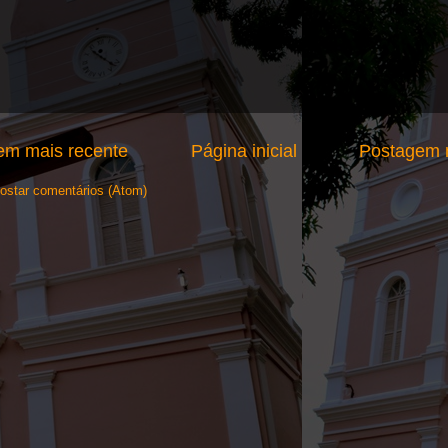
em mais recente
Página inicial
Postagem m
ostar comentários (Atom)