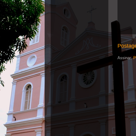
Postag
Assinar:
P