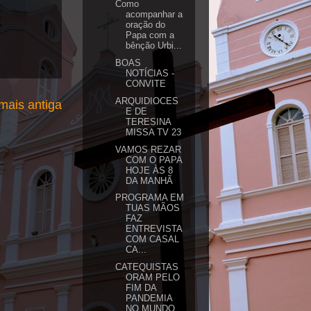
Como
acompanhar a
oração do
Papa com a
bênção Urbi...
BOAS
NOTÍCIAS -
CONVITE
ARQUIDIOCES
ais antiga
E DE
TERESINA
MISSA TV 23
VAMOS REZAR
COM O PAPA
HOJE ÀS 8
DA MANHÃ
PROGRAMA EM
TUAS MÃOS
FAZ
ENTREVISTA
COM CASAL
CA...
CATEQUISTAS
ORAM PELO
FIM DA
PANDEMIA
NO MUNDO