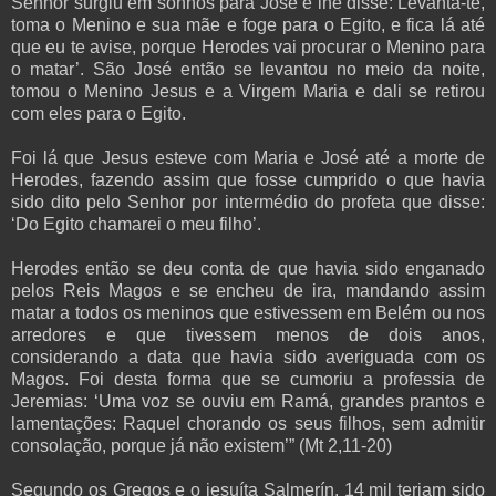
Senhor surgiu em sonhos para José e lhe disse:‘Levanta-te,
toma o Menino e sua mãe e foge para o Egito, e fica lá até
que eu te avise, porque Herodes vai procurar o Menino para
o matar’. São José então se levantou no meio da noite,
tomou o Menino Jesus e a Virgem Maria e dali se retirou
com eles para o Egito.
Foi lá que Jesus esteve com Maria e José até a morte de
Herodes, fazendo assim que fosse cumprido o que havia
sido dito pelo Senhor por intermédio do profeta que disse:
‘Do Egito chamarei o meu filho’.
Herodes então se deu conta de que havia sido enganado
pelos Reis Magos e se encheu de ira, mandando assim
matar a todos os meninos que estivessem em Belém ou nos
arredores e que tivessem menos de dois anos,
considerando a data que havia sido averiguada com os
Magos. Foi desta forma que se cumoriu a professia de
Jeremias: ‘Uma voz se ouviu em Ramá, grandes prantos e
lamentações: Raquel chorando os seus filhos, sem admitir
consolação, porque já não existem’” (Mt 2,11-20)
Segundo os Gregos e o jesuíta Salmerín, 14 mil teriam sido