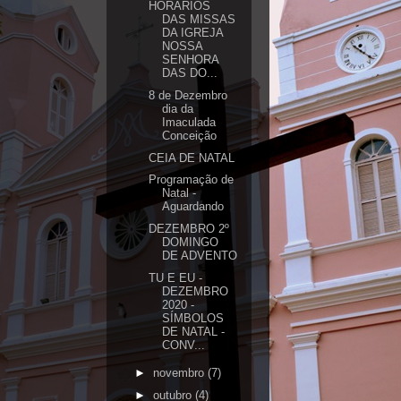
HORÁRIOS
DAS MISSAS
DA IGREJA
NOSSA
SENHORA
DAS DO...
8 de Dezembro
dia da
Imaculada
Conceição
CEIA DE NATAL
Programação de
Natal -
Aguardando
DEZEMBRO 2º
DOMINGO
DE ADVENTO
TU E EU -
DEZEMBRO
2020 -
SÍMBOLOS
DE NATAL -
CONV...
►
novembro
(7)
►
outubro
(4)