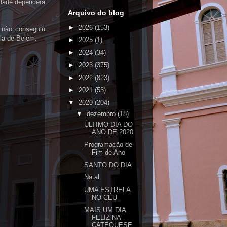
idade dependerá
Arquivo do blog
►
2026
(153)
 não conseguiu
ela de Belém.
►
2025
(1)
►
2024
(34)
►
2023
(375)
►
2022
(823)
►
2021
(55)
▼
2020
(204)
▼
dezembro
(18)
ÚLTIMO DIA DO
ANO DE 2020
Programação de
Fim de Ano
SANTO DO DIA
Natal
UMA ESTRELA
NO CÉU
MAIS UM DIA
FELIZ NA
CATEQUESE