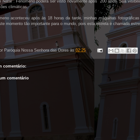
de Natal". Fenômeno poderá ser visto novamente após 200 anos. Sua visibil
ões climáticas.
meno aconteceu após às 18 horas da tarde, minhas máguinas fotográficas
este momento tão importante para o mundo, pois esta estrela é chamada estr
or
Paróquia Nossa Senhora das Dores
às
02:25
 comentário:
 um comentário