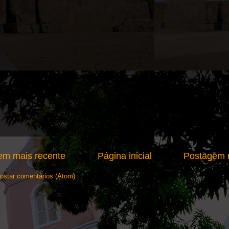
em mais recente
Página inicial
Postagem m
ostar comentários (Atom)