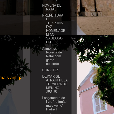
NOVENA DE
NATAL
PREFEITURA
DE
TERESINA
FAZ
HOMENAGE
M AO
SAUDOSO
DO...
Alimentos -
Novena de
Natal com
gesto
concreto
CONVITES
DEIXAR-SE
ais antiga
ATRAIR PELA
TERNURA DO
MENINO
JESUS
Lançamento de
livro " o irmão
mais velho"-
Padre T...