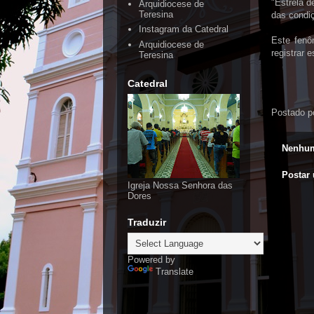
"Estrela 
Arquidiocese de
Teresina
das condiç
Instagram da Catedral
Este fenô
Arquidiocese de
registrar 
Teresina
Catedral
Postado p
Nenhum
Postar
Igreja Nossa Senhora das
Dores
Traduzir
Powered by
Translate