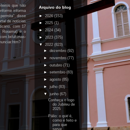
ileiros que não
Arquivo do blog
nforme informa
►
2026
(153)
permita", disse
tal de notícias
►
2025
(1)
ticano, com 17
►
2024
(34)
 Roraima) e o
com.br/ultimas-
►
2023
(375)
enunciar.htm?
▼
2022
(823)
►
dezembro
(92)
►
novembro
(77)
►
outubro
(71)
►
setembro
(83)
►
agosto
(85)
►
julho
(83)
▼
junho
(67)
Conheça o logo
do Jubileu de
2025
Pálio: o que é,
como é feito e
para que
serve