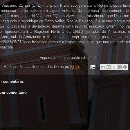
 Vaticano, 21 jun (EFE).- O papa Francisco garantiu a alguns bispos bras
renunciar, como publicaram alguns veículos de imprensa recentemente, co
a-feira a imprensa do Vaticano. "Quero viver minha missão até que Deus me 
e, segundo o arcebispo de Porto Velho, Roque Paloschi. De acordo com o por
Sé, o papa fez a declaração durante uma reunião realizada ontem, no Va
ue representaram a Regional Norte 1 da CNBB (estados do Amazonas e
(Acre, sul do Amazonas e Rondônia)... - Veja mais em https://noticias.uol.
fe/2022/06/21/papa-francisco-garante-a-bispos-brasileiros-que-nao-pretende-r
iaecola
Veja mais detalhe neste site acima
or
Paróquia Nossa Senhora das Dores
às
22:07
 comentário:
 um comentário