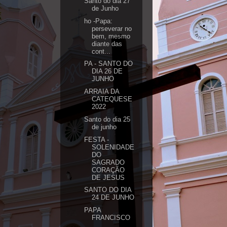
Santo do dia 27
de Junho
ho -Papa:
perseverar no
bem, mesmo
diante das
cont...
PA - SANTO DO
DIA 26 DE
JUNHO
ARRAIA DA
CATEQUESE
2022
Santo do dia 25
de junho
FESTA -
SOLENIDADE
DO
SAGRADO
CORAÇÃO
DE JESUS
SANTO DO DIA
24 DE JUNHO
PAPA
FRANCISCO