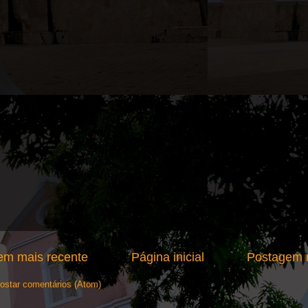
em mais recente
Página inicial
Postagem m
ostar comentários (Atom)