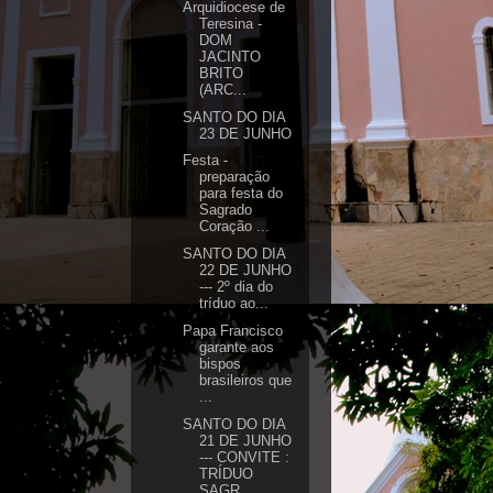
Arquidiocese de
Teresina -
DOM
JACINTO
BRITO
(ARC...
SANTO DO DIA
23 DE JUNHO
Festa -
preparação
para festa do
Sagrado
Coração ...
SANTO DO DIA
22 DE JUNHO
--- 2º dia do
tríduo ao...
Papa Francisco
garante aos
bispos
brasileiros que
...
SANTO DO DIA
21 DE JUNHO
--- CONVITE :
TRÍDUO
SAGR...