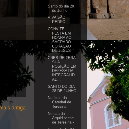
Santo do dia 29
de Junho
VIVA SÃO
PEDRO!
CONVITE -
FESTA EM
HONRA AO
SAGRADO
CORAÇÃO
DE JESUS
CNBB REITERA
SUA
POSIÇÃO EM
DEFESA DA
INTEGRALID
AD...
SANTO DO DIA
28 DE JUNHO
Notícias da
Catedral de
Teresina
ais antiga
Notícia da
Arquidiocese
de Teresina -