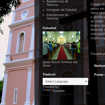
Arquidiocese de
Cidade do
Teresina
pensa em 
Instagram da Catedral
nesta terç
Arquidiocese de
o pontífic
Teresina
da Santa 
bispos q
Catedral
Noroeste 
noticias/e
cmpid=cop
Postado p
Igreja Nossa Senhora das
Dores
Nenhum
Traduzir
Postar
Powered by
Translate