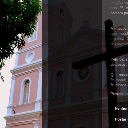
criação so
cap. 2º, 
homem pass
A missão 
que impede
signific
devolvendo
Pelo bati
de Jesus.
Que nossa
felicidad
felicidad
Postado p
Nenhum
Postar