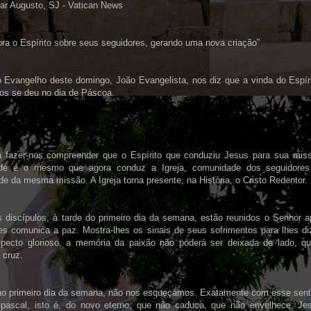
ar Augusto, SJ - Vatican News
ra o Espírito sobre seus seguidores, gerando uma nova criação”
o Evangelho deste domingo, João Evangelista, nos diz que a vinda do Espír
los se deu no dia de Páscoa.
a fazer-nos compreender que o Espírito que conduziu Jesus para sua miss
de é o mesmo que agora conduz a Igreja, comunidade dos seguidores
de da mesma missão. A Igreja torna presente, na História, o Cristo Redentor.
 discípulos, à tarde do primeiro dia da semana, estão reunidos o Senhor 
hes comunica a paz. Mostra-lhes os sinais de seus sofrimentos para lhes di
pecto glorioso, a memória da paixão não poderá ser deixada de lado, que
 cruz.
o primeiro dia da semana, não nos esqueçamos. Exatamente com esse senti
pascal, isto é, do novo eterno, que não caduca, que não envelhece, Je