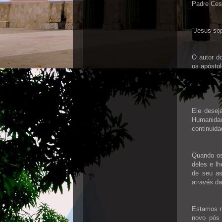
Padre Ces
“Jesus sop
O autor d
os apósto
Ele desej
Humanida
continuida
Quando os
deles e l
de seu as
através da
Estamos n
novo pós 