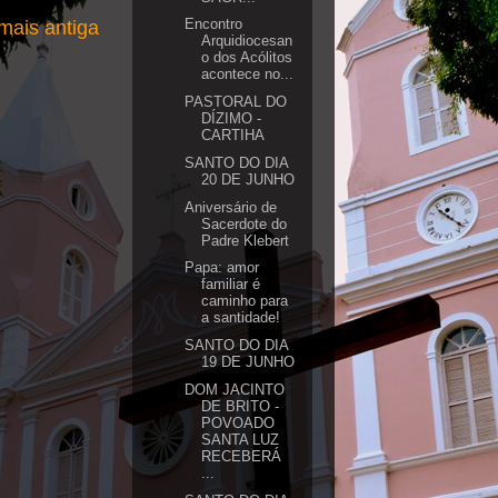
Encontro
ais antiga
Arquidiocesan
o dos Acólitos
acontece no...
PASTORAL DO
DÍZIMO -
CARTIHA
SANTO DO DIA
20 DE JUNHO
Aniversário de
Sacerdote do
Padre Klebert
Papa: amor
familiar é
caminho para
a santidade!
SANTO DO DIA
19 DE JUNHO
DOM JACINTO
DE BRITO -
POVOADO
SANTA LUZ
RECEBERÁ
...