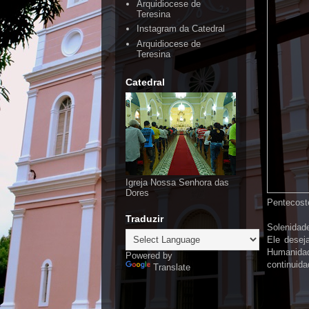
Arquidiocese de
Teresina
Instagram da Catedral
Arquidiocese de
Teresina
Catedral
Igreja Nossa Senhora das
Dores
Pentecost
Traduzir
Solenidad
Ele desej
Humanida
Powered by
continuid
Translate