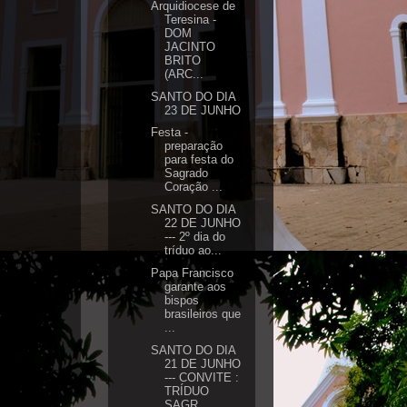
Arquidiocese de
Teresina -
DOM
JACINTO
BRITO
(ARC...
SANTO DO DIA
23 DE JUNHO
Festa -
preparação
para festa do
Sagrado
Coração ...
SANTO DO DIA
22 DE JUNHO
--- 2º dia do
tríduo ao...
Papa Francisco
garante aos
bispos
brasileiros que
...
SANTO DO DIA
21 DE JUNHO
--- CONVITE :
TRÍDUO
SAGR...