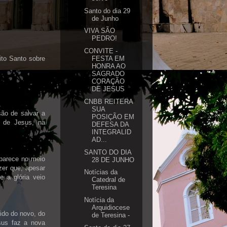
Santo do dia 29
de Junho
VIVA SÃO
PEDRO!
CONVITE -
ito Santo sobre
FESTA EM
HONRA AO
SAGRADO
CORAÇÃO
DE JESUS
CNBB REITERA
SUA
ão de salvar a
POSIÇÃO EM
 de Jesus, na
DEFESA DA
INTEGRALID
AD...
SANTO DO DIA
aparece no meio
28 DE JUNHO
zer que, apesar
Notícias da
 a glória veio
Catedral de
Teresina
Notícia da
Arquidiocese
do do novo, do
de Teresina -
sus faz a nova