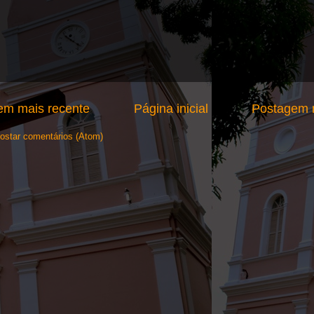
em mais recente
Página inicial
Postagem m
ostar comentários (Atom)