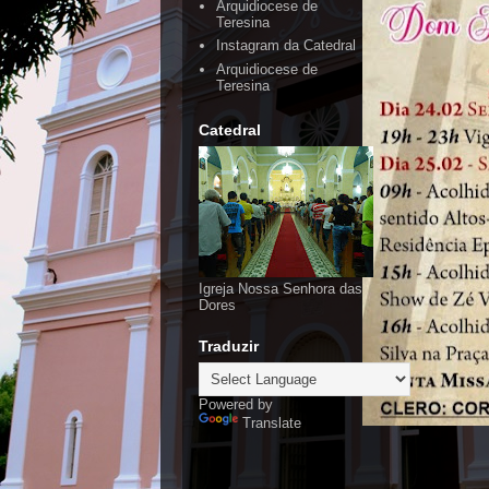
Arquidiocese de
Teresina
Instagram da Catedral
Arquidiocese de
Teresina
Catedral
Igreja Nossa Senhora das
Dores
Traduzir
Powered by
Translate