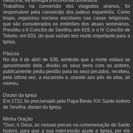
medicina, da teologia à economia doméstica.
Trabalhou na conversão dos visigodos arianos, foi
responsável pela conversão dos judeus espanhóis. Como
bispo, organizou núcleos escolares nas casas religiosas,
que são considerados os embriões dos atuais seminários.
Presidiu o II Concílio de Sevilha, em 619, e o IV Concílio de
Toledo, em 633, do qual saíram leis muito importante para a
Igreja.
Páscoa
No dia 4 de abril de 636, sentindo que a morte estava se
aproximando dele, dividiu os seus bens com os pobres,
publicamente pediu perdão para os seus pecados, recebeu,
pela última vez, a eucaristia e, orando aos pés do altar, ali
morreu.
Doutor da Igreja
Em 1722, foi proclamado pelo Papa Bento XIV Santo Isidoro
de Sevilha, doutor da Igreja.
Minha Oração
“Ouvi, ó Deus, as nossas preces na comemoração de Santo
Isidoro, para que a sua intercessão ajude a Igreja, por ele