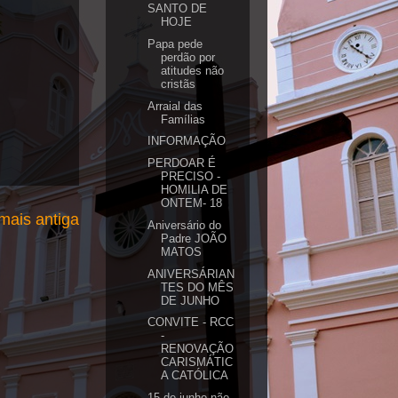
SANTO DE
HOJE
Papa pede
perdão por
atitudes não
cristãs
Arraial das
Famílias
INFORMAÇÃO
PERDOAR É
PRECISO -
HOMILIA DE
ONTEM- 18
ais antiga
Aniversário do
Padre JOÃO
MATOS
ANIVERSÁRIAN
TES DO MÊS
DE JUNHO
CONVITE - RCC
-
RENOVAÇÃO
CARISMÁTIC
A CATÓLICA
15 de junho não