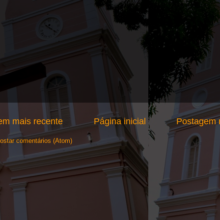
em mais recente
Página inicial
Postagem m
ostar comentários (Atom)