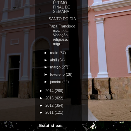
ÚLTIMO
FINAL DE
SEMANA
SANTO DO DIA
Papa Francisco
reza pela
Vocação
religiosa,
migr...
►
maio
(67)
►
abril
(54)
►
março
(27)
►
fevereiro
(28)
►
janeiro
(22)
►
2014
(268)
►
2013
(422)
►
2012
(354)
►
2011
(121)
Estatísticas