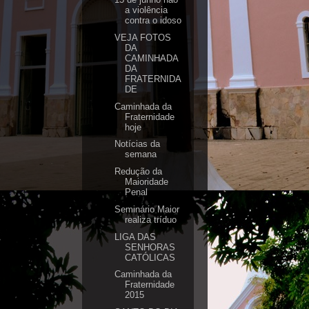
a violência
contra o idoso
VEJA FOTOS
DA
CAMINHADA
DA
FRATERNIDA
DE
Caminhada da
Fraternidade
hoje
Notícias da
semana
Redução da
Maioridade
Seminário Maior
realiza tríduo
LIGA DAS
SENHORAS
CATÓLICAS
Caminhada da
Fraternidade
2015