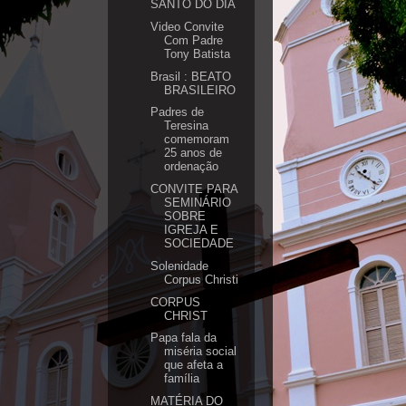
SANTO DO DIA
Video Convite
Com Padre
Tony Batista
Brasil : BEATO
BRASILEIRO
Padres de
Teresina
comemoram
25 anos de
ordenação
CONVITE PARA
SEMINÁRIO
SOBRE
IGREJA E
SOCIEDADE
Solenidade
Corpus Christi
CORPUS
CHRIST
Papa fala da
miséria social
que afeta a
família
MATÉRIA DO