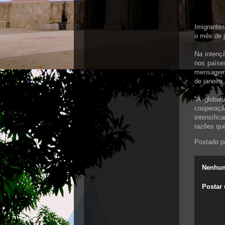
Imigrantes
o mês de j
Na intenç
nos paíse
mensagem 
de janeiro.
“À global
cooperaç
intensifi
razões que
Postado p
Nenhum
Postar