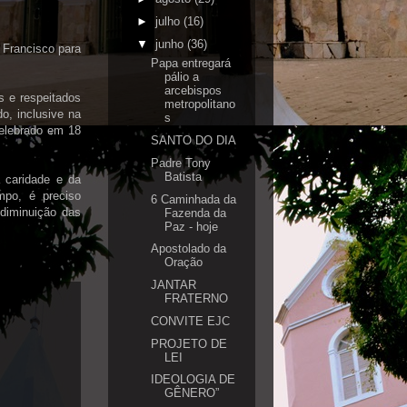
►
julho
(16)
▼
junho
(36)
 Francisco para
Papa entregará
pálio a
arcebispos
s e respeitados
metropolitano
o, inclusive na
s
elebrado em 18
SANTO DO DIA
Padre Tony
Batista
 caridade e da
po, é preciso
6 Caminhada da
 diminuição das
Fazenda da
Paz - hoje
Apostolado da
Oração
JANTAR
FRATERNO
CONVITE EJC
PROJETO DE
LEI
IDEOLOGIA DE
GÊNERO”