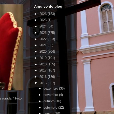
Arquivo do blog
►
2026
(153)
►
2025
(1)
►
2024
(34)
►
2023
(375)
►
2022
(823)
►
2021
(55)
►
2020
(204)
►
2019
(191)
►
2018
(155)
►
2017
(167)
►
2016
(186)
▼
2015
(357)
►
dezembro
(36)
►
novembro
(4)
sagrada / Foto:
►
outubro
(16)
►
setembro
(22)
►
agosto
(29)