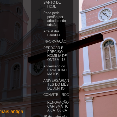
SANTO DE
HOJE
Papa pede
perdão por
atitudes não
cristãs
Arraial das
Famílias
INFORMAÇÃO
PERDOAR É
PRECISO -
HOMILIA DE
ONTEM- 18
Aniversário do
Padre JOÃO
MATOS
ANIVERSÁRIAN
TES DO MÊS
DE JUNHO
CONVITE - RCC
-
RENOVAÇÃO
CARISMÁTIC
A CATÓLICA
ais antiga
15 de junho não