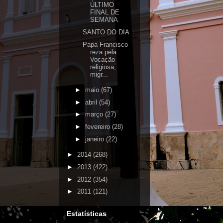
ÚLTIMO
FINAL DE
SEMANA
SANTO DO DIA
Papa Francisco
reza pela
Vocação
religiosa,
migr...
►
maio
(67)
►
abril
(54)
►
março
(27)
►
fevereiro
(28)
►
janeiro
(22)
►
2014
(268)
►
2013
(422)
►
2012
(354)
►
2011
(121)
Estatísticas