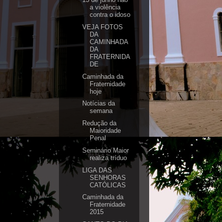
a violência
contra o idoso
VEJA FOTOS
DA
CAMINHADA
DA
FRATERNIDA
DE
Caminhada da
Fraternidade
hoje
Notícias da
semana
Redução da
Maioridade
Seminário Maior
realiza tríduo
LIGA DAS
SENHORAS
CATÓLICAS
Caminhada da
Fraternidade
2015