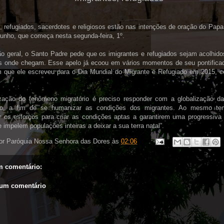
, refugiados, sacerdotes e religiosos estão nas intenções de oração do Papa
unho, que começa nesta segunda-feira, 1º.
ão geral, o Santo Padre pede que os imigrantes e refugiados sejam acolhido
s onde chegam. Esse apelo já ecoou em vários momentos de seu pontificad
que ele escreveu para o Dia Mundial do Migrante e Refugiado em 2015, c
ização do fenômeno migratório é preciso responder com a globalização da
ão, a fim de se humanizar as condições dos migrantes. Ao mesmo tem
car os esforços para criar as condições aptas a garantirem uma progressiva
 impelem populações inteiras a deixar a sua terra natal”.
or
Paróquia Nossa Senhora das Dores
às
02:06
 comentário:
 um comentário