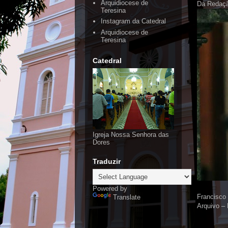
Arquidiocese de
Da Redaç
Teresina
Instagram da Catedral
Arquidiocese de
Teresina
Catedral
Igreja Nossa Senhora das
Dores
Traduzir
Powered by
Francisco
Translate
Arquivo –