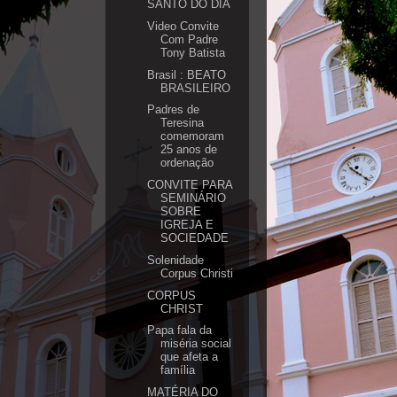
SANTO DO DIA
Video Convite
Com Padre
Tony Batista
Brasil : BEATO
BRASILEIRO
Padres de
Teresina
comemoram
25 anos de
ordenação
CONVITE PARA
SEMINÁRIO
SOBRE
IGREJA E
SOCIEDADE
Solenidade
Corpus Christi
CORPUS
CHRIST
Papa fala da
miséria social
que afeta a
família
MATÉRIA DO