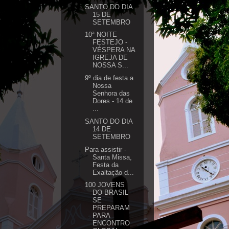
SANTO DO DIA
15 DE
SETEMBRO
10ª NOITE
FESTEJO -
VÉSPERA NA
IGREJA DE
NOSSA S...
9º dia de festa a
Nossa
Senhora das
Dores - 14 de
...
SANTO DO DIA
14 DE
SETEMBRO
Para assistir -
Santa Missa,
Festa da
Exaltação d...
100 JOVENS
DO BRASIL
SE
PREPARAM
PARA
ENCONTRO