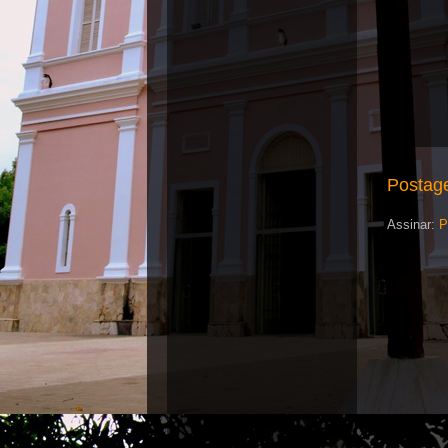
Postag
Assinar:
P