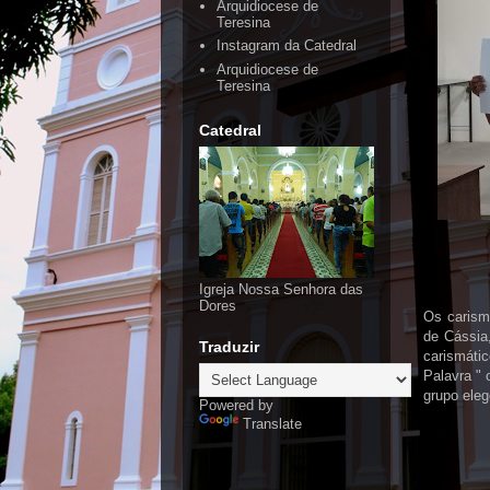
Arquidiocese de
Teresina
Instagram da Catedral
Arquidiocese de
Teresina
Catedral
Igreja Nossa Senhora das
Dores
Os carism
de Cássia
Traduzir
carismáti
Palavra "
grupo ele
Powered by
Translate