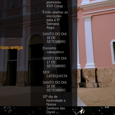
promoveu
XVII Congr...
Estão abertas as
inscrições
para a 5ª
Semana
Arqui...
SANTO DO DIA
18 DE
SETEMBRO
ais antiga
Encontro
catequético
SANTO DO DIA
17 DE
SETEMBRO
SER
CATEQUISTA
SANTO DO DIA
16 DE
SETEMBRO
10ª dia de
festividade a
Nossa
Senhora das
Dores -...