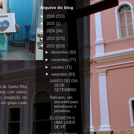
Arquivo do blog
►
2026
(153)
►
2025
(1)
►
2024
(34)
►
2023
(375)
▼
2022
(823)
►
dezembro
(92)
►
novembro
(77)
►
outubro
(71)
▼
setembro
(83)
SANTO DO DIA
29 DE
a de Santa Rita
SETEMBRO
ntou com vários
Vaticano, um
s, pregação da
encontro para
a em grupo cada
estudiosos e
jornalista...
ELIZABETH II
UMA LIDER
DE FÉ