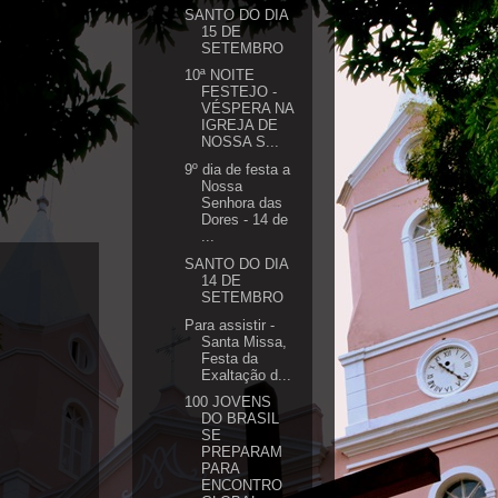
SANTO DO DIA
15 DE
SETEMBRO
10ª NOITE
FESTEJO -
VÉSPERA NA
IGREJA DE
NOSSA S...
9º dia de festa a
Nossa
Senhora das
Dores - 14 de
...
SANTO DO DIA
14 DE
SETEMBRO
Para assistir -
Santa Missa,
Festa da
Exaltação d...
100 JOVENS
DO BRASIL
SE
PREPARAM
PARA
ENCONTRO