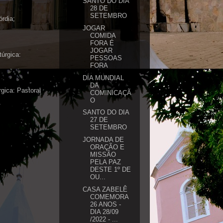
SANTO DO DIA
28 DE
SETEMBRO
órdia;
JOGAR
COMIDA
FORA É
JOGAR
túrgica:
PESSOAS
FORA
DIA MUNDIAL
DA
gica: Pastoral
COMINICAÇÃ
O
SANTO DO DIA
27 DE
SETEMBRO
JORNADA DE
ORAÇÃO E
MISSÃO
PELA PAZ
DESTE 1º DE
OU...
CASA ZABELÊ
COMEMORA
26 ANOS -
DIA 28/09
/2022 - ...