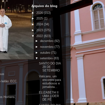
Arquivo do blog
►
2026
(153)
►
2025
(1)
►
2024
(34)
►
2023
(375)
▼
2022
(823)
►
dezembro
(92)
►
novembro
(77)
►
outubro
(71)
▼
setembro
(83)
SANTO DO DIA
29 DE
SETEMBRO
sus
Vaticano, um
encontro para
 leilão: ECC.
estudiosos e
jornalista...
ELIZABETH II
UMA LIDER
 dos Homens;
DE FÉ