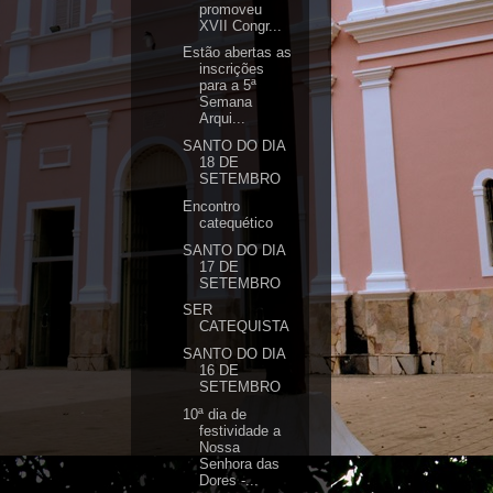
promoveu
XVII Congr...
Estão abertas as
inscrições
para a 5ª
Semana
Arqui...
SANTO DO DIA
18 DE
SETEMBRO
Encontro
catequético
SANTO DO DIA
17 DE
SETEMBRO
SER
CATEQUISTA
SANTO DO DIA
16 DE
SETEMBRO
10ª dia de
festividade a
Nossa
Senhora das
Dores -...