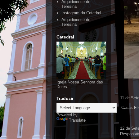
Arquidiocese de
Teresina
Instagram da Catedral
Arquidiocese de
Teresina
Catedral
Igreja Nossa Senhora das
Dores
11
de Sete
Traduzir
Casas Filo
Powered by
Translate
12 de Sete
Responsáv