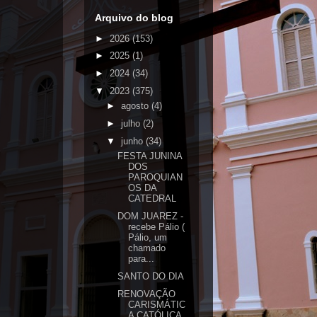
Arquivo do blog
►
2026
(153)
►
2025
(1)
►
2024
(34)
▼
2023
(375)
►
agosto
(4)
►
julho
(2)
▼
junho
(34)
FESTA JUNINA
DOS
PAROQUIAN
OS DA
CATEDRAL
DOM JUAREZ -
recebe Pálio (
Pálio, um
chamado
para...
SANTO DO DIA
RENOVAÇÃO
CARISMÁTIC
A CATÓLICA