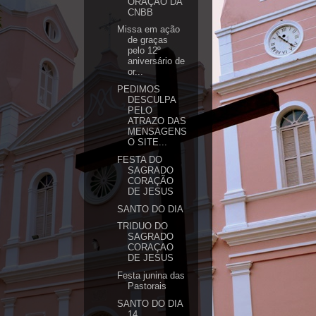
ORAÇÃO DA
CNBB
Missa em ação
de graças
pelo 12º
aniversário de
or...
PEDIMOS
DESCULPA
PELO
ATRAZO DAS
MENSAGENS
O SITE...
FESTA DO
SAGRADO
CORAÇÃO
DE JESUS
SANTO DO DIA
TRIDUO DO
SAGRADO
CORAÇAO
DE JESUS
Festa junina das
Pastorais
SANTO DO DIA
14