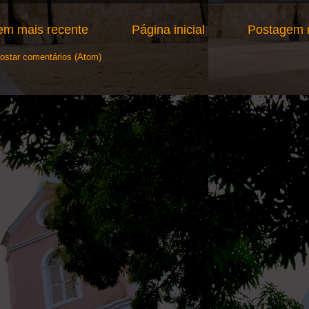
em mais recente
Página inicial
Postagem m
ostar comentários (Atom)