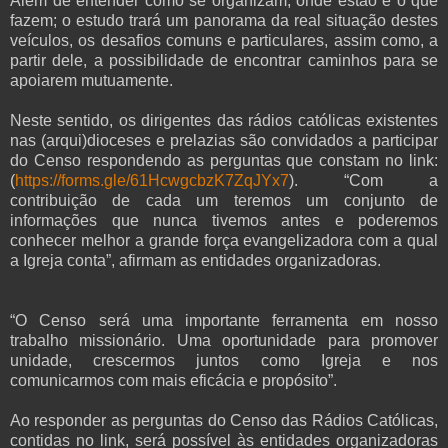
Além de entender como se organizam, onde estão e o que
fazem; o estudo trará um panorama da real situação destes
veículos, os desafios comuns e particulares, assim como, a
partir dele, a possibilidade de encontrar caminhos para se
apoiarem mutuamente.
Neste sentido, os dirigentes das rádios católicas existentes
nas (arqui)dioceses e prelazias são convidados a participar
do Censo respondendo as perguntas que constam no link:
(
https://forms.gle/61HcwgcbzK7ZqJYx7
). “Com a
contribuição de cada um teremos um conjunto de
informações que nunca tivemos antes e poderemos
conhecer melhor a grande força evangelizadora com a qual
a Igreja conta”, afirmam as entidades organizadoras.
“O Censo será uma importante ferramenta em nosso
trabalho missionário. Uma oportunidade para promover
unidade, crescermos juntos como Igreja e nos
comunicarmos com mais eficácia e propósito”.
Ao responder as perguntas do Censo das Rádios Católicas,
contidas no link, será possível às entidades organizadoras