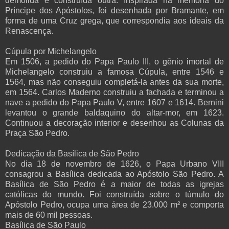
demolida e construída outra. Inspirada na memória do
Príncipe dos Apóstolos, foi desenhada por Bramante, em
forma de uma Cruz grega, que correspondia aos ideais da
Renascença.
Cúpula por Michelangelo
Em 1506, a pedido do Papa Paulo III, o gênio imortal de
Michelangelo construiu a famosa Cúpula, entre 1546 e
1564, mas não conseguiu completá-la antes da sua morte,
em 1564. Carlos Maderno construiu a fachada e terminou a
nave a pedido do Papa Paulo V, entre 1607 e 1614. Bernini
levantou o grande baldaquino do altar-mor, em 1623.
Continuou a decoração interior e desenhou as Colunas da
Praça São Pedro.
Dedicação da Basílica de São Pedro
No dia 18 de novembro de 1626, o Papa Urbano VIII
consagrou a Basílica dedicada ao Apóstolo São Pedro. A
Basílica de São Pedro é a maior de todas as igrejas
católicas do mundo. Foi construída sobre o túmulo do
Apóstolo Pedro, ocupa uma área de 23.000 m² e comporta
mais de 60 mil pessoas.
Basílica de São Paulo