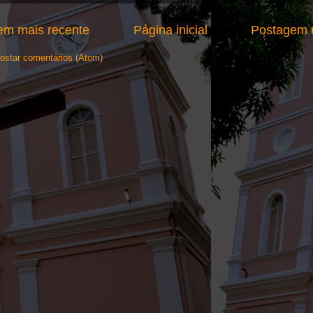
em mais recente
Página inicial
Postagem m
ostar comentários (Atom)