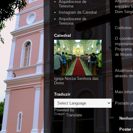
Arquidioce
Arquidiocese de
Teresina
encontro f
Dom Sérgi
Instagram da Catedral
Arquidiocese de
Teresina
Conforme
Catedral
O coorden
importante
Programa 
de Miseric
Atualmente
através de
Igreja Nossa Senhora das
Dores
Mais infor
Traduzir
Postado p
Powered by
Translate
Nenhum
Postar