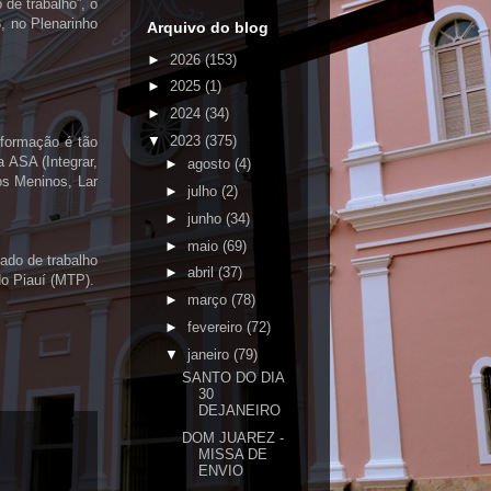
de trabalho”, o
3, no Plenarinho
Arquivo do blog
►
2026
(153)
►
2025
(1)
►
2024
(34)
▼
2023
(375)
 formação é tão
 ASA (Integrar,
►
agosto
(4)
s Meninos, Lar
►
julho
(2)
►
junho
(34)
►
maio
(69)
ado de trabalho
►
abril
(37)
do Piauí (MTP).
►
março
(78)
►
fevereiro
(72)
▼
janeiro
(79)
SANTO DO DIA
30
DEJANEIRO
DOM JUAREZ -
MISSA DE
ENVIO