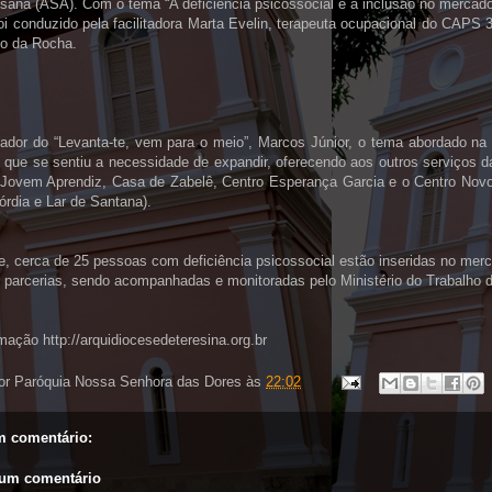
sana (ASA). Com o tema “A deficiência psicossocial e a inclusão no mercado 
oi conduzido pela facilitadora Marta Evelin, terapeuta ocupacional do CAPS 
o da Rocha.
ador do “Levanta-te, vem para o meio”, Marcos Júnior, o tema abordado na
 que se sentiu a necessidade de expandir, oferecendo aos outros serviços da
Jovem Aprendiz, Casa de Zabelê, Centro Esperança Garcia e o Centro Novo
órdia e Lar de Santana).
, cerca de 25 pessoas com deficiência psicossocial estão inseridas no merc
 parcerias, sendo acompanhadas e monitoradas pelo Ministério do Trabalho 
mação http://arquidiocesedeteresina.org.br
or
Paróquia Nossa Senhora das Dores
às
22:02
 comentário:
 um comentário