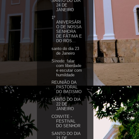
SANTO DO DIA
24 DE
JANEIRO
1º
ANIVERSÁRI
O DE NOSSA
SENHORA
DE FÁTIMA E
DO ROS...
santo do dia 23
de Janeiro
Sínodo: falar
com liberdade
e escutar com
humildade
REUNIÃO DA
PASTORAL
DO BATISMO
SANTO DO DIA
22 DE
JANEIRO
CONVITE -
FESTIVAL
DO SENHOR
SANTO DO DIA
21 DE