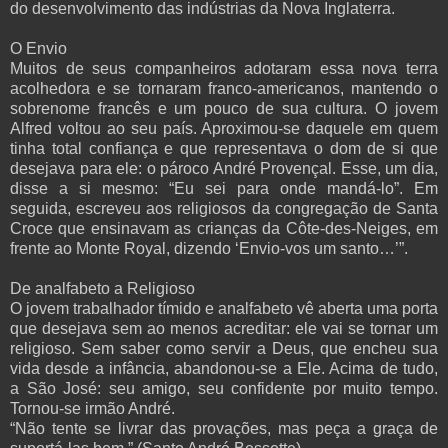
do desenvolvimento das indústrias da Nova Inglaterra.
O Envio
Muitos de seus companheiros adotaram essa nova terra
acolhedora e se tornaram franco-americanos, mantendo o
sobrenome francês e um pouco de sua cultura. O jovem
Alfred voltou ao seu país. Aproximou-se daquele em quem
tinha total confiança e que representava o dom de si que
desejava para ele: o pároco André Provençal. Esse, um dia,
disse a si mesmo: “Eu sei para onde mandá-lo”. Em
seguida, escreveu aos religiosos da congregação de Santa
Croce que ensinavam as crianças da Côte-des-Neiges, em
frente ao Monte Royal, dizendo ‘Envio-vos um santo…’”.
De analfabeto a Religioso
O jovem trabalhador tímido e analfabeto vê aberta uma porta
que desejava sem ao menos acreditar: ele vai se tornar um
religioso. Sem saber como servir a Deus, que encheu sua
vida desde a infância, abandonou-se a Ele. Acima de tudo,
a São José: seu amigo, seu confidente por muito tempo.
Tornou-se irmão André.
“Não tente se livrar das provações, mas peça a graça de