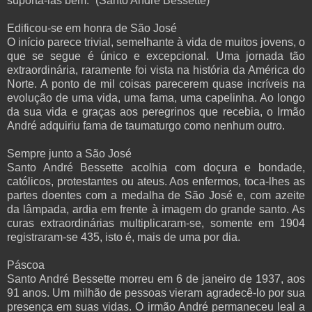
suportá-las bem.” (Santo André Bessette)
Edificou-se em honra de São José
O início parece trivial, semelhante à vida de muitos jovens, o
que se segue é único e excepcional. Uma jornada tão
extraordinária, raramente foi vista na história da América do
Norte. A ponto de mil coisas parecerem quase incríveis na
evolução de uma vida, uma fama, uma capelinha. Ao longo
da sua vida e graças aos peregrinos que recebia, o Irmão
André adquiriu fama de taumaturgo como nenhum outro.
Sempre junto a São José
Santo André Bessette acolhia com doçura e bondade,
católicos, protestantes ou ateus. Aos enfermos, toca-lhes as
partes doentes com a medalha de São José e, com azeite
da lâmpada, ardia em frente à imagem do grande santo. As
curas extraordinárias multiplicaram-se, somente em 1904
registraram-se 435, isto é, mais de uma por dia.
Páscoa
Santo André Bessette morreu em 6 de janeiro de 1937, aos
91 anos. Um milhão de pessoas vieram agradecê-lo por sua
presença em suas vidas. O irmão André permaneceu leal a