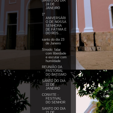
SANTO DO DIA
24 DE
JANEIRO
1º
ANIVERSÁRI
O DE NOSSA
SENHORA
DE FÁTIMA E
DO ROS...
santo do dia 23
de Janeiro
Sínodo: falar
com liberdade
e escutar com
humildade
REUNIÃO DA
PASTORAL
DO BATISMO
SANTO DO DIA
22 DE
JANEIRO
CONVITE -
FESTIVAL
DO SENHOR
SANTO DO DIA
21 DE