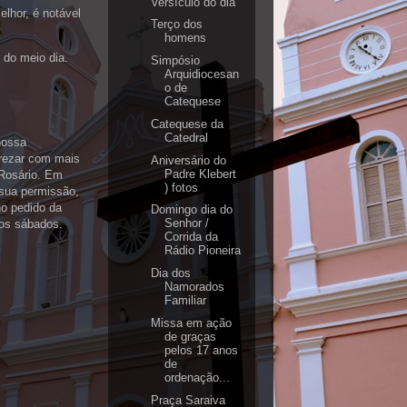
Versículo do dia
hor, é notável
Terço dos
homens
 do meio dia.
Simpósio
Arquidiocesan
o de
Catequese
Catequese da
Catedral
nossa
 rezar com mais
Aniversário do
Padre Klebert
 Rosário. Em
) fotos
 sua permissão,
o pedido da
Domingo dia do
Senhor /
ros sábados.
Corrida da
Rádio Pioneira
Dia dos
Namorados
Familiar
Missa em ação
de graças
pelos 17 anos
de
ordenação...
Praça Saraiva