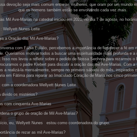
sa devoção seja mais comum entre as mulheres, que oram por um mundo mel
que os homens também estão se envolvendo cada vez mais.
as Mil Ave-Marias na catedral iniciou em 2021, no dia 7 de agosto, no horário
 : Wellyett Nunes Leite
ia a Oração das Mil Ave-Marias?
nversa com Fábia Eulálio, percebemos a importância de fortalecer a fé em 
e. Queríamos motivar todos a buscar uma espiritualidade mais profunda e a
. Isso nos levou a refletir sobre o pedido de Nossa Senhora para rezarmos o
rocuramos o padre Klebert para discutir a oração das mil Ave-Marias. Com a
 a realizá-la mensalmente, sempre no primeiro sábado do mês, inspirados n
ria em Fátima para reparar ao Imaculado Coração de Maria nos cinco primei
: com a coordenadora Wellyett Nunes Leite
divido os mistérios?
ios com cinquenta Ave-Marias
dena o grupo de oração de Mil Ave-Marias?
nício, eu, Wellyett Nunes estou como coordenadora do grupo.
ortância de rezar as mil Ave-Marias?