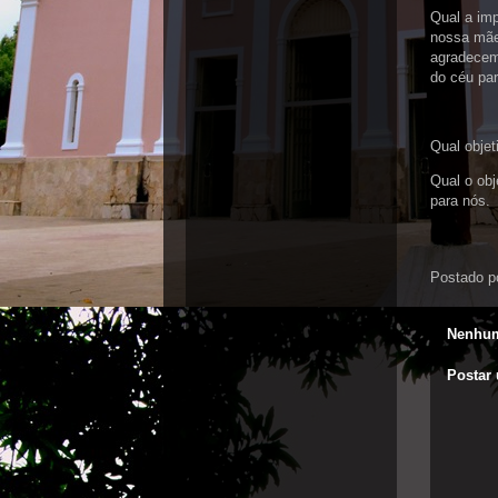
Qual a imp
nossa mãe 
agradecem
do céu pa
Qual obje
Qual o obj
para nós.
Postado p
Nenhum
Postar