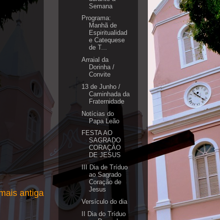
Semana
Programa:
Manhã de
Espiritualidad
e Catequese
de T...
Arraial da
Dorinha /
Convite
13 de Junho /
Caminhada da
Fraternidade
Notícias do
Papa Leão
FESTA AO
SAGRADO
CORAÇÃO
DE JESUS
III Dia de Tríduo
ao Sagrado
Coração de
Jesus
ais antiga
Versículo do dia
II Dia do Tríduo