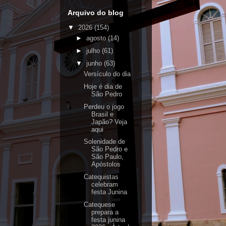
Arquivo do blog
▼
2026
(154)
►
agosto
(14)
►
julho
(61)
▼
junho
(63)
Versículo do dia
Hoje é dia de
São Pedro
Perdeu o jogo
Brasil e
Japão? Veja
aqui
Solenidade de
São Pedro e
São Paulo,
Apóstolos
Catequistas
celebram
festa Junina
Catequese
prepara a
festa junina