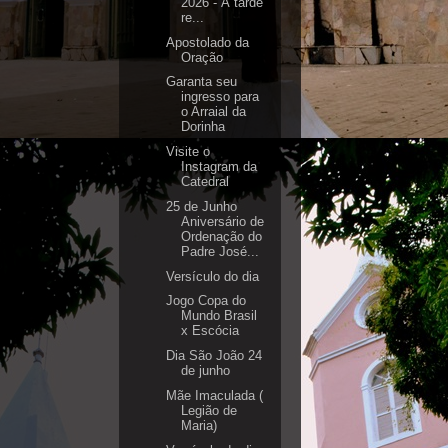
2026 - À tarde
re...
Apostolado da
Oração
Garanta seu
ingresso para
o Arraial da
Dorinha
Visite o
Instagram da
Catedral
25 de Junho
Aniversário de
Ordenação do
Padre José...
Versículo do dia
Jogo Copa do
Mundo Brasil
x Escócia
Dia São João 24
de junho
Mãe Imaculada (
Legião de
Maria)