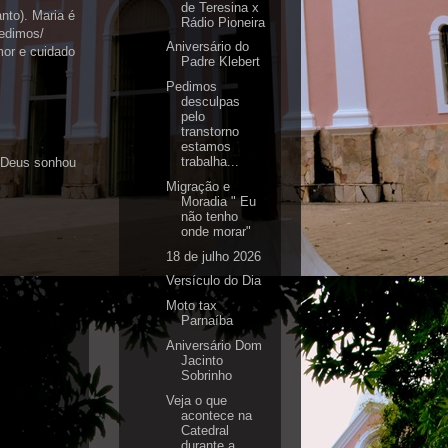
de Teresina x
nto). Maria é
Rádio Pioneira
pedimos/
Aniversário do
mor e cuidado
Padre Klebert
Pedimos
desculpas
pelo
transtorno
estamos
trabalha...
e Deus sonhou
Migração e
Moradia " Eu
não tenho
onde morar"
18 de julho 2026
Versículo do Dia
Moto tax
Parnaíba
Aniversário Dom
Jacinto
Sobrinho
Veja o que
acontece na
Catedral
durante a