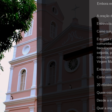
Embora es
A oração d
Entrevista
Como surg
Em uma co
comunidad
frequência
seguida, p
começamos
Virgem Ma
Entrevista
Como está 
20 mistér
Quem coor
Desde o i
Qual a imp