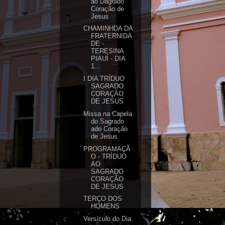
ao Dagrado
Coração de
Jesus
CHAMINHDA DA
FRATERNIDA
DE -
TERESINA
PIAUÍ - DIA
1...
I DIA TRÍDUO
SAGRADO
CORAÇÃO
DE JESUS
Missa na Capela
do Sagrado
ado Coração
de Jesus
PROGRAMAÇÃ
O - TRÍDUO
AO
SAGRADO
CORAÇÃO
DE JESUS
TERÇO DOS
HOMENS
Versículo do Dia