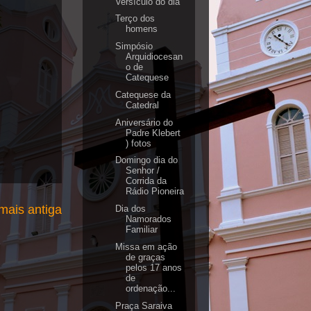
Versículo do dia
Terço dos
homens
Simpósio
Arquidiocesan
o de
Catequese
Catequese da
Catedral
Aniversário do
Padre Klebert
) fotos
Domingo dia do
Senhor /
Corrida da
Rádio Pioneira
ais antiga
Dia dos
Namorados
Familiar
Missa em ação
de graças
pelos 17 anos
de
ordenação...
Praça Saraiva