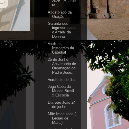
2026 - À tarde
re...
Apostolado da
Oração
Garanta seu
ingresso para
o Arraial da
Dorinha
Visite o
Instagram da
Catedral
25 de Junho
Aniversário de
Ordenação do
Padre José...
Versículo do dia
Jogo Copa do
Mundo Brasil
x Escócia
Dia São João 24
de junho
Mãe Imaculada (
Legião de
Maria)