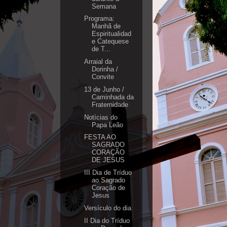
Semana
Programa:
Manhã de
Espiritualidad
e Catequese
de T...
Arraial da
Dorinha /
Convite
13 de Junho /
Caminhada da
Fraternidade
Notícias do
Papa Leão
FESTA AO
SAGRADO
CORAÇÃO
DE JESUS
III Dia de Tríduo
ao Sagrado
Coração de
Jesus
Versículo do dia
II Dia do Tríduo