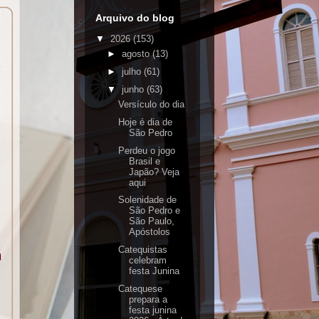
Arquivo do blog
▼
2026
(153)
►
agosto
(13)
►
julho
(61)
▼
junho
(63)
Versículo do dia
Hoje é dia de
São Pedro
Perdeu o jogo
Brasil e
Japão? Veja
aqui
Solenidade de
São Pedro e
São Paulo,
Apóstolos
Catequistas
celebram
festa Junina
Catequese
prepara a
festa junina