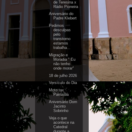
de Teresina x
Rádio Pioneira
Aniversário do
Padre Klebert
Pedimos
desculpas
pelo
transtorno
estamos
trabalha...
Migração e
Moradia " Eu
não tenho
onde morar"
18 de julho 2026
Versículo do Dia
Moto tax
Parnaíba
Aniversário Dom
Jacinto
Sobrinho
Veja o que
acontece na
Catedral
durante a