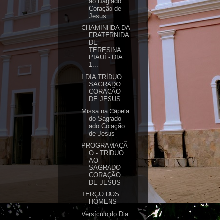
ao Dagrado
Coração de
Jesus
CHAMINHDA DA
FRATERNIDA
DE -
TERESINA
PIAUÍ - DIA
1...
I DIA TRÍDUO
SAGRADO
CORAÇÃO
DE JESUS
Missa na Capela
do Sagrado
ado Coração
de Jesus
PROGRAMAÇÃ
O - TRÍDUO
AO
SAGRADO
CORAÇÃO
DE JESUS
TERÇO DOS
HOMENS
Versículo do Dia