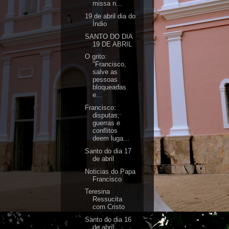
missa n...
19 de abril dia do
Índio
SANTO DO DIA
19 DE ABRIL
O grito:
"Francisco,
salve as
pessoas
bloqueadas
e...
Francisco:
disputas,
guerras e
conflitos
deem luga...
Santo do dia 17
de abril
Noticias do Papa
Francisco
Teresina
Ressucita
com Cristo
Santo do dia 16
de abril