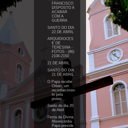
FRANCISCO
DISPOSTO A
ACABAR
COM A
GUERRA
SANTO DO DIA
22 DE ABRIL
ARQUIDIOCES
E DE
TERESINA -
FOTOS - (86)
2106-2150
21 DE ABRIL
SANTO DO DIA
21 DE ABRIL
O Papa recebe
Orbán, um
reconhecimen
to pela
proteç...
Santo do dia 20
de Abril
Festa da Divina
Misericórdia:
Papa preside