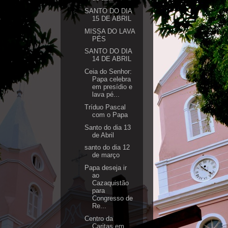
SANTO DO DIA
15 DE ABRIL
MISSA DO LAVA
PÉS
SANTO DO DIA
14 DE ABRIL
Ceia do Senhor:
Papa celebra
em presídio e
lava pé...
Tríduo Pascal
com o Papa
Santo do dia 13
de Abril
santo do dia 12
de março
Papa deseja ir
ao
Cazaquistão
para
Congresso de
Re...
Centro da
Caritas em