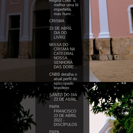
Regina Coeli: É
melhor uma fé
imperfeita,
mas humi...
CRISMA
23 DE ABRIL
DIA DO
LIVRO
MISSA DO
CRISMA NA
CATEDRAL
NOSSA
SENHORA
DAS DORE...
CNBB detalha o
atual perfil do
episcopado
brasileiro
SANTO DO DIA
23 DE ABRIL
PAPA
FRANCISCO
23 DE ABRIL
2022 -
DISCÍPULOS
PAPA