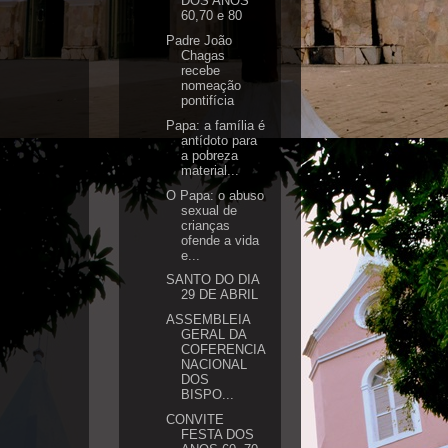
DOS ANOS
60,70 e 80
Padre João
Chagas
recebe
nomeação
pontifícia
Papa: a família é
antídoto para
a pobreza
material...
O Papa: o abuso
sexual de
crianças
ofende a vida
e...
SANTO DO DIA
29 DE ABRIL
ASSEMBLEIA
GERAL DA
COFERENCIA
NACIONAL
DOS
BISPO...
CONVITE
FESTA DOS