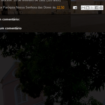
 diocese: 20 de fevereiro de 1902 (120 anos)
or
Paróquia Nossa Senhora das Dores
às
22:50
 comentário:
 um comentário