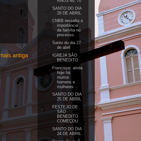
ANOS 60, 70
SANTO DO DIA
28 DE ABRIL
CNBB ressalta a
importância
da família no
processo...
Santo do dia 27
de abril
ais antiga
IGREJA SÃO
BENEDITO
Francisco: ainda
hoje há
muitos
homens e
mulheres ...
SANTO DO DIA
25 DE ABRIL
FESTEJO DE
SÃO
BENEDITO
COMEÇOU
SANTO DO DIA
24 DE ABRIL