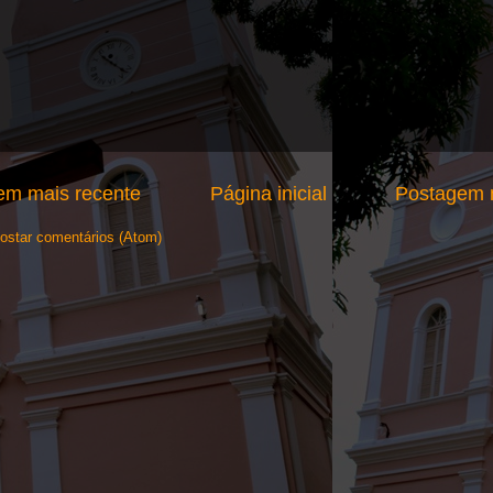
em mais recente
Página inicial
Postagem m
ostar comentários (Atom)