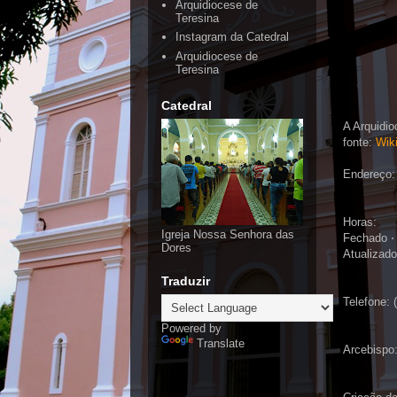
Arquidiocese de
Teresina
Instagram da Catedral
Arquidiocese de
Teresina
Catedral
A Arquidio
fonte:
Wik
Endereço: 
Horas:
Igreja Nossa Senhora das
Fechado ⋅
Dores
Atualizado
Traduzir
Telefone: 
Powered by
Translate
Arcebispo: