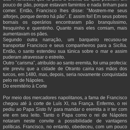
pouco de pão, porque estavam famintos e nada tinham para
comer. Então, Francisco lhes disse: "Mostrem-me seus
alforjes, porque dentro há pão". E assim foi! Em seus pobres
bornais os operários encontraram pão branquíssimo,
fresquinho e quentinho. Quanto mais eles comiam, mais
aumentavam os pães.
Segundo outra narração, um barqueiro recusou-se
transportar Francisco e seus companheiros para a Sicília.
Então, o santo estendeu sua túnica sobre o mar e assim
puderam atravessar o estreito.
Outro "carisma", atribuído ao santo eremita, foi uma profecia:
ele previu que a cidade de Otranto cairia nas mãos dos
turcos, em 1480, mas, depois, seria novamente conquistada
pelo rei de Nápoles.
Do eremitério à Corte
Por meio dos mercadores napolitanos, a fama de Francisco
chegou até à corte de Luís XI, na França. Enfermo, o rei
pediu ao Papa Sisto IV para mandar o eremita a ir ter com
ele em seu leito. Tanto o Papa como o rei de Nápoles
notaram neste convite a possibilidade de vantagens
políticas. Francisco, no entanto, obedeceu, com um pouco