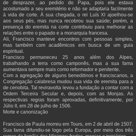
de desprazer, ao pedido do Papa, pois ele estava
acostumado a seu eremitério e não se adaptaria facilmente
à vida de corte. À sua chegada, o rei Luís XI ajoelhou-se
aos seus pés, mas nunca recobrou sua saúde; porém, a
presença do eremita na corte contribuiu para melhorar as
relações entre o papado e a monarquia francesa.
Ali, Francisco manteve encontros com pessoas simples,
mas também com acadêmicos em busca de um guia
espiritual.
Francisco permaneceu 25 anos além dos Alpes,
trabalhando a terra como camponês, mas a sua fama
aumentava sempre mais como reformador e penitente.
Com a agregação de alguns beneditinos e franciscanos, a
Congregação calabresa mudou sua vida de eremita para a
de cenobita. Tal reviravolta levou a fundação a contar com a
Ordem Terceira Secular e, depois, com as Monjas. As
respectivas regras foram aprovadas, definitivamente, por
Júlio II, em 28 de julho de 1506.
Morte e canonização
Francisco de Paula morreu em Tours, em 2 de abril de 1507.
Sua fama difundiu-se logo pela Europa, por meio dos três