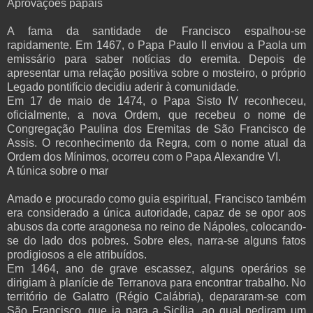
Aprovações papais
A fama da santidade de Francisco espalhou-se
rapidamente. Em 1467, o Papa Paulo II enviou a Paola um
emissário para saber notícias do eremita. Depois de
apresentar uma relação positiva sobre o mosteiro, o próprio
Legado pontifício decidiu aderir à comunidade.
Em 17 de maio de 1474, o Papa Sisto IV reconheceu,
oficialmente, a nova Ordem, que recebeu o nome de
Congregação Paulina dos Eremitas de São Francisco de
Assis. O reconhecimento da Regra, com o nome atual da
Ordem dos Mínimos, ocorreu com o Papa Alexandre VI.
A túnica sobre o mar
Amado e procurado como guia espiritual, Francisco também
era considerado a única autoridade, capaz de se opor aos
abusos da corte aragonesa no reino de Nápoles, colocando-
se do lado dos pobres. Sobre eles, narra-se alguns fatos
prodigiosos a ele atribuídos.
Em 1464, ano de grave escassez, alguns operários se
dirigiam à planície de Terranova para encontrar trabalho. No
território de Galatro (Régio Calábria), depararam-se com
São Francisco, que ia para a Sicília, ao qual pediram um