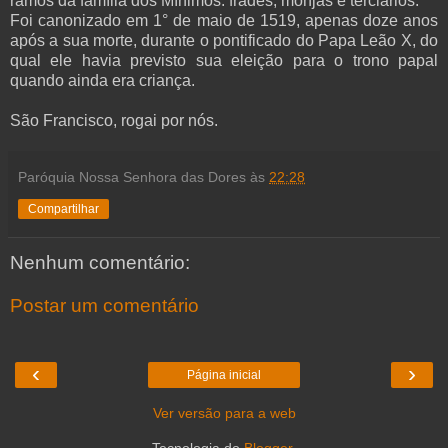
ramos da família dos Mínimos: frades, monjas e terciários.
Foi canonizado em 1° de maio de 1519, apenas doze anos
após a sua morte, durante o pontificado do Papa Leão X, do
qual ele havia previsto sua eleição para o trono papal
quando ainda era criança.
São Francisco, rogai por nós.
Paróquia Nossa Senhora das Dores
às
22:28
Compartilhar
Nenhum comentário:
Postar um comentário
‹
›
Página inicial
Ver versão para a web
Tecnologia do
Blogger
.