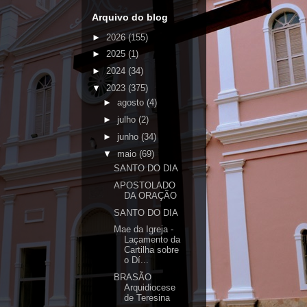
Arquivo do blog
►
2026
(155)
►
2025
(1)
►
2024
(34)
▼
2023
(375)
►
agosto
(4)
►
julho
(2)
►
junho
(34)
▼
maio
(69)
SANTO DO DIA
APOSTOLADO
DA ORAÇÃO
SANTO DO DIA
Mae da Igreja -
Laçamento da
Cartilha sobre
o Dí...
BRASÃO
Arquidiocese
de Teresina