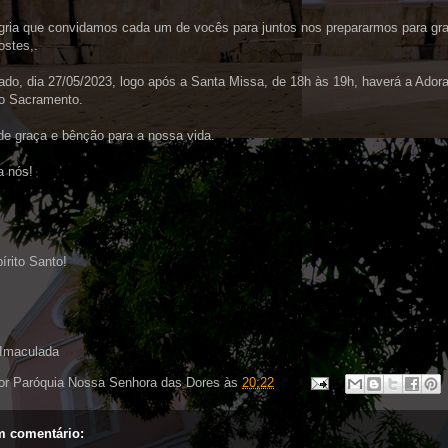
gria que convidamos cada um de vocês para juntos nos prepararmos para gr
ostes,.
do, dia 27/05/2023, logo após a Santa Missa, de 18h às 19h, haverá a Ador
o Sacramento.
e graça e bênção para a nossa vida.
a nós!
írito Santo!
Imaculada
or
Paróquia Nossa Senhora das Dores
às
20:22
 comentário: