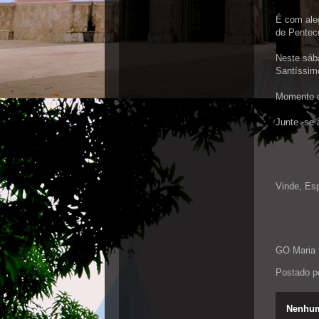
É com ale
de Pentec
Neste sába
Santíssim
Momento d
Junte -se 
Vinde, Esp
GO Maria 
Postado p
Nenhum