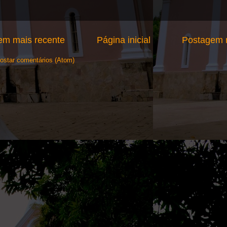
em mais recente
Página inicial
Postagem m
ostar comentários (Atom)