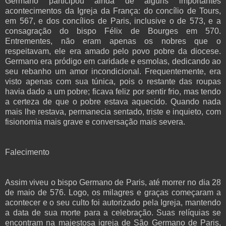
Germano participou ainda de alguns importantes
acontecimentos da Igreja da França: do concílio de Tours,
em 567, e dos concílios de Paris, inclusive o de 573, e a
consagração do bispo Félix de Bourges em 570.
Entrementes, não eram apenas os nobres que o
respeitavam, ele era amado pelo povo pobre da diocese.
Germano era pródigo em caridade e esmolas, dedicando ao
seu rebanho um amor incondicional. Frequentemente, era
visto apenas com sua túnica, pois o restante das roupas
havia dado a um pobre; ficava feliz por sentir frio, mas tendo
a certeza de que o pobre estava aquecido. Quando nada
mais lhe restava, permanecia sentado, triste e inquieto, com
fisionomia mais grave e conversação mais severa.
Falecimento
Assim viveu o bispo Germano de Paris, até morrer no dia 28
de maio de 576. Logo, os milagres e graças começaram a
acontecer e o seu culto foi autorizado pela Igreja, mantendo
a data de sua morte para a celebração. Suas relíquias se
encontram na majestosa igreja de São Germano de Paris,