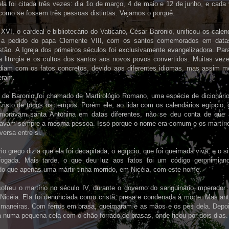
la foi citada três vezes: dia 1o de março, 4 de maio e 12 de junho, e cada
 como se fossem três pessoas distintas. Vejamos o porquê.
XVI, o cardeal e bibliotecário do Vaticano, César Baronio, unificou os calend
, a pedido do papa Clemente VIII, com os santos comemorados em datas
tão. A Igreja dos primeiros séculos foi exclusivamente evangelizadora. Para
a liturgia e os cultos dos santos aos novos povos convertidos. Muitas veze
diam com os fatos concretos, devido aos diferentes idiomas, mas assim m
eram.
o de Baronio foi chamado de Martirológio Romano, uma espécie de dicionári
Cristo de todos os tempos. Porém ele, ao lidar com os calendários egípcio, 
oravam santa Antonina em datas diferentes, não se deu conta de que 
vam sempre a mesma pessoa. Isso porque o nome era comum e os martírios
versa entre si.
io grego dizia que ela foi decapitada; o egípcio, que foi queimada viva; e o si
fogada. Mais tarde, o que deu luz aos fatos foi um código geronimian
do que apenas uma mártir tinha morrido, em Nicéia, com este nome.
ofreu o martírio no século IV, durante o governo do sanguinário imperador 
Nicéia. Ela foi denunciada como cristã, presa e condenada à morte. Mas ant
 maneiras. Com ferros em brasa, queimaram e as mãos e os pés dela. Depoi
 numa pequena cela com o chão forrado de brasas, onde ficou por dois dias.