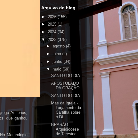
Arquivo do blog
►
2026
(155)
►
2025
(1)
►
2024
(34)
▼
2023
(375)
►
agosto
(4)
►
julho
(2)
►
junho
(34)
▼
maio
(69)
SANTO DO DIA
APOSTOLADO
DA ORAÇÃO
SANTO DO DIA
Mae da Igreja -
Laçamento da
Cartilha sobre
grego Antionos,
o Dí...
nos, que ganhou
BRASÃO
Arquidiocese
de Teresina
 No Martirológio