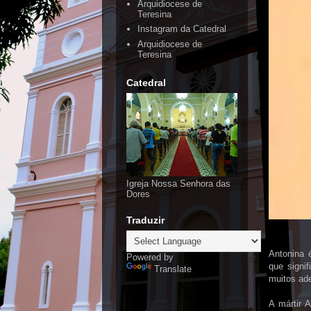
Arquidiocese de
Teresina
Instagram da Catedral
Arquidiocese de
Teresina
Catedral
Igreja Nossa Senhora das
Dores
Traduzir
Antonina 
Powered by
que signi
Translate
muitos ad
A mártir A