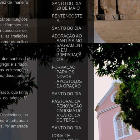
 vez de maneira
SANTO DO DIA
28 DE MAIO
PENTENCOSTE
ários litúrgicos
S
 diferentes no
SANTO DO DIA
 consolidar-se,
s, as tradições
ADORAÇÃO AO
SANTÍSSIMO
esmo os cultos
SAGRAMENT
O EM
PREPARAÇÃ
o dos santos da
O A ...
grego e siríaco,
FORMAÇAO
as celebrações
PARA OS
, descritos de
NOVOS
APÓSTOLOS
DA ORAÇÃO
ríaco, que tinha
SANTO DO DIA
o do século V,
PASTORAL DA
RENOVAÇÃO
CARISMÁTIC
Diocleciano, na
A CATÓLICA
DE TERE...
es a torturaram
s, foi amarrada
SANTO DO DIA
CONVITE -