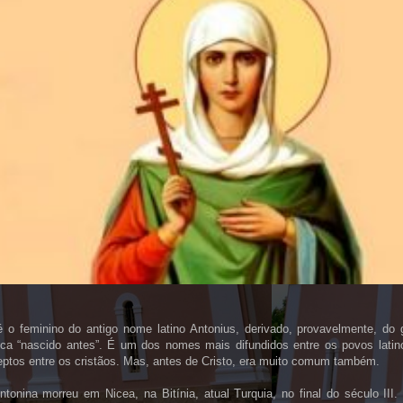
é o feminino do antigo nome latino Antonius, derivado, provavelmente, do 
fica “nascido antes”. É um dos nomes mais difundidos entre os povos lati
eptos entre os cristãos. Mas, antes de Cristo, era muito comum também.
ntonina morreu em Nicea, na Bitínia, atual Turquia, no final do século III.