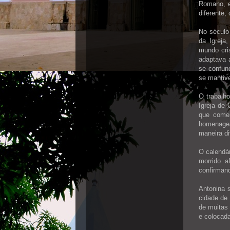
Romano, e
diferente,
No século 
da Igreja
mundo cris
adaptava 
se confun
se mantiv
O trabalh
Igreja de 
que comem
homenagea
maneira di
O calendár
morrido a
confirman
Antonina s
cidade de 
de muitas
e colocada