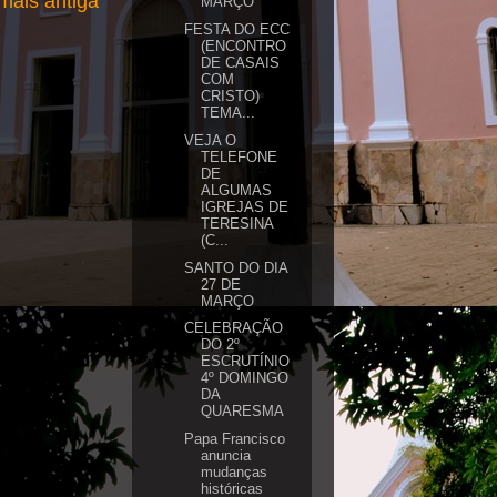
ais antiga
MARÇO
FESTA DO ECC
(ENCONTRO
DE CASAIS
COM
CRISTO)
TEMA...
VEJA O
TELEFONE
DE
ALGUMAS
IGREJAS DE
TERESINA
(C...
SANTO DO DIA
27 DE
MARÇO
CELEBRAÇÃO
DO 2º
ESCRUTÍNIO
4º DOMINGO
DA
QUARESMA
Papa Francisco
anuncia
mudanças
históricas