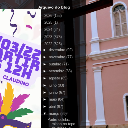
Arquivo do blog
►
2026
(153)
►
2025
(1)
►
2024
(34)
►
2023
(375)
▼
2022
(823)
►
dezembro
(92)
►
novembro
(77)
►
outubro
(71)
►
setembro
(83)
►
agosto
(85)
►
julho
(83)
►
junho
(67)
►
maio
(84)
►
abril
(87)
▼
março
(89)
Padre celebra
missa no topo