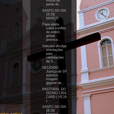
vítima da
perda de ...
SANTO DO DIA
29 DE
MARÇO
Papa alerta
sobre conflito
de ordem
global
provoca...
Vaticano divulga
orientações
para
celebrações
da S...
DECIDIDO
Justiça de SP
autoriza
imagem
gigante de...
PASTORAL DO
DÍZIMO CRIA
CARD ( VEJA
)
SANTO DO DIA
28 DE