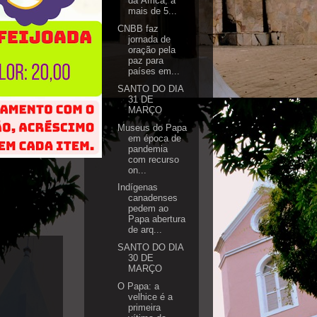
da África, a
mais de 5...
CNBB faz
jornada de
oração pela
paz para
países em...
SANTO DO DIA
31 DE
MARÇO
Museus do Papa
em época de
pandemia
com recurso
on...
Indígenas
canadenses
pedem ao
Papa abertura
de arq...
SANTO DO DIA
30 DE
MARÇO
O Papa: a
velhice é a
primeira