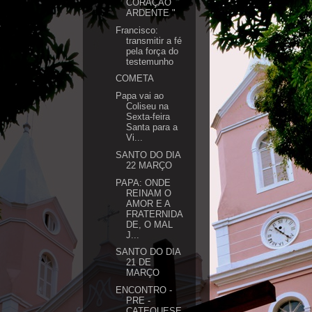
CORAÇÃO
ARDENTE "
Francisco:
transmitir a fé
pela força do
testemunho
COMETA
Papa vai ao
Coliseu na
Sexta-feira
Santa para a
Vi...
SANTO DO DIA
22 MARÇO
PAPA: ONDE
REINAM O
AMOR E A
FRATERNIDA
DE, O MAL
J...
SANTO DO DIA
21 DE
MARÇO
ENCONTRO -
PRE -
CATEQUESE