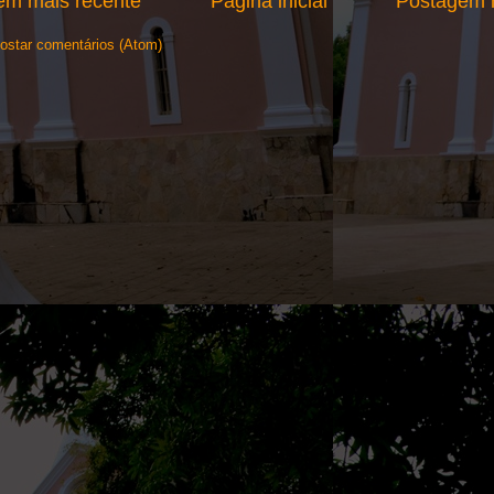
em mais recente
Página inicial
Postagem m
ostar comentários (Atom)