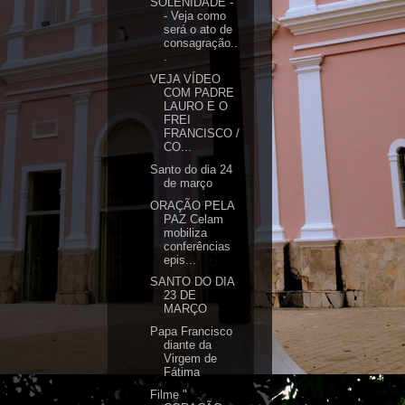
SOLENIDADE -
- Veja como
será o ato de
consagração..
.
VEJA VÍDEO
COM PADRE
LAURO E O
FREI
FRANCISCO /
CO...
Santo do dia 24
de março
ORAÇÃO PELA
PAZ Celam
mobiliza
conferências
epis...
SANTO DO DIA
23 DE
MARÇO
Papa Francisco
diante da
Virgem de
Fátima
Filme "