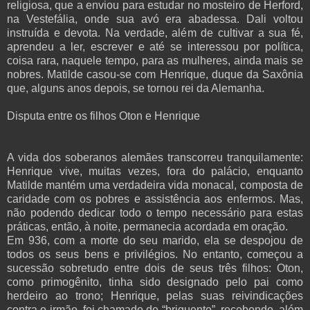
religiosa, que a enviou para estudar no mosteiro de Herford,
na Vestefália, onde sua avó era abadessa. Dali voltou
instruída e devota. Na verdade, além de cultivar a sua fé,
aprendeu a ler, escrever e até se interessou por política,
coisa rara, naquele tempo, para as mulheres, ainda mais se
nobres. Matilde casou-se com Henrique, duque da Saxônia
que, alguns anos depois, se tornou rei da Alemanha.
Disputa entre os filhos Oton e Henrique
A vida dos soberanos alemães transcorreu tranquilamente:
Henrique vive, muitas vezes, fora do palácio, enquanto
Matilde mantém uma verdadeira vida monacal, composta de
caridade com os pobres e assistência aos enfermos. Mas,
não podendo dedicar todo o tempo necessário para estas
práticas, então, à noite, permanecia acordada em oração.
Em 936, com a morte do seu marido, ela se despojou de
todos os seus bens e privilégios. No entanto, começou a
sucessão sobretudo entre dois de seus três filhos: Oton,
como primogênito, tinha sido designado pelo pai como
herdeiro ao trono; Henrique, pelas suas reivindicações
contra o irmão, foi chamado de “briguento”, recebendo, além