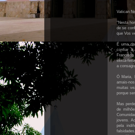
Vatican Ne
"Nesta ho
de se conf
que Vos v
É uma das
confiar a
Francisco 
sexta-feir
a consagra
Ó Maria, 
amais-nos
muitas ve
porque sem
Mas perde
de milhõ
Comunidad
jovens. A
pela indi
falsidade