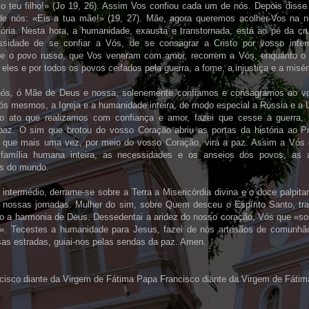
o teu filho!» (Jo 19, 26). Assim Vos confiou cada um de nós. Depois disse 
e nós: «Eis a tua mãe!» (19, 27). Mãe, agora queremos acolher-Vos na n
tória. Nesta hora, a humanidade, exausta e transtornada, está ao pé da c
sidade de se confiar a Vós, de se consagrar a Cristo por vosso inte
 e o povo russo, que Vos veneram com amor, recorrem a Vós, enquanto o
r eles e por todos os povos ceifados pela guerra, a fome, a injustiça e a misér
nós, ó Mãe de Deus e nossa, solenemente confiamos e consagramos ao v
s mesmos, a Igreja e a humanidade inteira, de modo especial a Rússia e a U
o ato que realizamos com confiança e amor, fazei que cesse a guerra, p
az. O sim que brotou do vosso Coração abriu as portas da história ao Pr
 que mais uma vez, por meio do vosso Coração, virá a paz. Assim a Vós
 família humana inteira, as necessidades e os anseios dos povos, as 
s do mundo.
intermédio, derrame-se sobre a Terra a Misericórdia divina e o doce palpita
 nossas jornadas. Mulher do sim, sobre Quem desceu o Espírito Santo, tra
o a harmonia de Deus. Dessedentai a aridez do nosso coração, Vós que «soi
». Tecestes a humanidade para Jesus, fazei de nós artesãos de comunhã
sas estradas, guiai-nos pelas sendas da paz. Amen.
cisco diante da Virgem de Fátima Papa Francisco diante da Virgem de Fátim