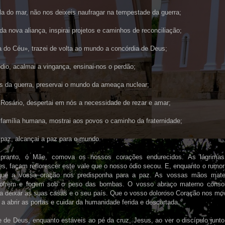
la do mar, não nos deixeis naufragar na tempestade da guerra;
da nova aliança, inspirai projetos e caminhos de reconciliação;
a do Céu», trazei de volta ao mundo a concórdia de Deus;
dio, acalmai a vingança, ensinai-nos o perdão;
os da guerra, preservai o mundo da ameaça nuclear;
Rosário, despertai em nós a necessidade de rezar e amar;
família humana, mostrai aos povos o caminho da fraternidade;
paz, alcançai a paz para o mundo.
pranto, ó Mãe, comova os nossos corações endurecidos. As lágrimas
es, façam reflorescer este vale que o nosso ódio secou. E, enquanto o rumo
que a vossa oração nos predisponha para a paz. As vossas mãos mate
sofrem e fogem sob o peso das bombas. O vosso abraço materno conso
 a deixar as suas casas e o seu país. Que o vosso doloroso Coração nos m
 a abrir as portas e cuidar da humanidade ferida e descartada.
 de Deus, enquanto estáveis ao pé da cruz, Jesus, ao ver o discípulo junto