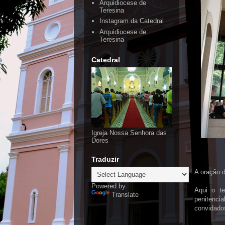
Arquidiocese de
Teresina
Instagram da Catedral
Arquidiocese de
Teresina
Catedral
Igreja Nossa Senhora das
Dores
Traduzir
A oração 
Powered by
Aqui o te
Translate
penitenc
convidados