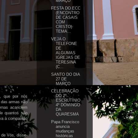
MARÇO
FESTA DO ECC
(ENCONTRO
DE CASAIS
COM
CRISTO)
TEMA...
VEJA O
TELEFONE
DE
ALGUMAS
IGREJAS DE
TERESINA
(C...
SANTO DO DIA
27 DE
MARÇO
CELEBRAÇÃO
DO 2º
, que por nós
ESCRUTÍNIO
r das armas não
4º DOMINGO
rnas acariciem
DA
le quantos são
QUARESMA
ova à compaixão
Papa Francisco
anuncia
mudanças
 de Vós, disse-
históricas