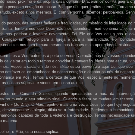
 do nosso próximo e da própria casa comum. Dilaceramos com a guerra o j
om o pecado o coração do nosso Pai, que nos quer irmãos e irmãs. Tornamo-n
 a tudo, exceto a nós mesmos. E, com vergonha, dizemos: perdoai-nos, Senh
 do pecado, das nossas fadigas e fragilidades, no mistério de iniquidade do 
Santa, lembrai-nos que Deus não nos abandona, mas continua a olhar
de nos perdoar e levantar novamente. Foi Ele que Vos deu a nós e co
 Coração um refúgio para a Igreja e para a humanidade. Por bondade 
e conduzis-nos com ternura mesmo nos transes mais apertados da história.
recorremos a Vós, batemos à porta do vosso Coração, nós os vossos queridos
s de visitar em todo o tempo e convidar à conversão. Nesta hora escura, vin
r-nos. Repeti a cada um de nós: «Não estou porventura aqui Eu, que sou
mo desfazer os emaranhados do nosso coração e desatar os nós do nosso 
onfiança em Vós. Temos a certeza de que Vós, especialmente no momento
 as nossas súplicas e vindes em nosso auxílio.
zestes em Caná da Galileia, quando apressastes a hora da intervenç
stes no mundo o seu primeiro sinal. Quando a festa se mudara em tristeza,
vinho!» (Jo 2, 3). Ó Mãe, repeti-o mais uma vez a Deus, porque hoje esgot
, desvaneceu-se a alegria, diluiu-se a fraternidade. Perdemos a humanidad
rnamo-nos capazes de toda a violência e destruição. Temos necessidade u
o materna.
colhei, ó Mãe, esta nossa súplica: