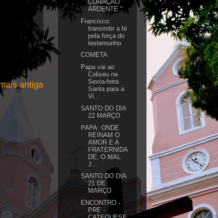
CORAÇÃO
ARDENTE "
Francisco:
transmitir a fé
pela força do
testemunho
COMETA
Papa vai ao
Coliseu na
Sexta-feira
ais antiga
Santa para a
Vi...
SANTO DO DIA
22 MARÇO
PAPA: ONDE
REINAM O
AMOR E A
FRATERNIDA
DE, O MAL
J...
SANTO DO DIA
21 DE
MARÇO
ENCONTRO -
PRE -
CATEQUESE