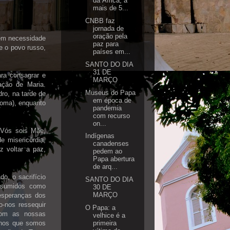
da África, a
mais de 5...
CNBB faz
jornada de
oração pela
tem necessidade
paz para
e o povo russo,
países em...
SANTO DO DIA
31 DE
ra consagrar e
MARÇO
ação de Maria.
Museus do Papa
dro, na tarde de
em época de
 Roma), enquanto
pandemia
com recurso
on...
 Vós sois Mãe,
Indígenas
 misericórdia,
canadenses
 voltar a paz,
pedem ao
Papa abertura
de arq...
o, o sacrifício
SANTO DO DIA
ssumidos como
30 DE
MARÇO
esperanças dos
-nos ressequir
O Papa: a
 com as nossas
velhice é a
primeira
o-nos que somos