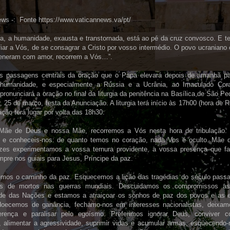
ws -: Fonte https://www.vaticannews.va/pt/
ra, a humanidade, exausta e transtornada, está ao pé da cruz convosco. E 
iar a Vós, de se consagrar a Cristo por vosso intermédio. O povo ucraniano 
eneram com amor, recorrem a Vós…”.
 passagens centrais da oração que o Papa elevará depois de amanhã pa
 humanidade, e especialmente a Rússia e a Ucrânia, ao Imaculado Cor
pronunciará a oração no final da liturgia da penitência na Basílica de São Pe
a, 25 de março, festa da Anunciação. A liturgia terá início às 17h00 (hora de
ção terá lugar por volta das 18h30:
Mãe de Deus e nossa Mãe, recorremos a Vós nesta hora de tribulação.
 e conheceis-nos: de quanto temos no coração, nada Vos é oculto. Mãe de
zes experimentamos a vossa ternura providente, a vossa presença que faz
pre nos guiais para Jesus, Príncipe da paz.
mos o caminho da paz. Esquecemos a lição das tragédias do século passad
es de mortos nas guerras mundiais. Descuidamos os compromissos a
e das Nações e estamos a atraiçoar os sonhos de paz dos povos e as 
doecemos de ganância, fechamo-nos em interesses nacionalistas, deixamo
ferença e paralisar pelo egoísmo. Preferimos ignorar Deus, conviver
s, alimentar a agressividade, suprimir vidas e acumular armas, esquecend