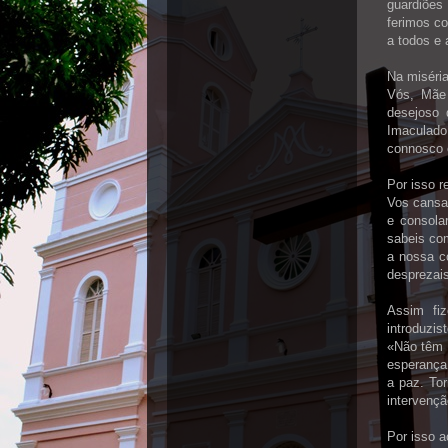
guardiões
ferimos c
a todos e
Na miséria
Vós, Mãe 
desejoso 
Imaculado
connosco 
Por isso 
Vos cansai
e consola
sabeis co
a nossa c
desprezais
Assim fi
introduzi
«Não têm 
esperança
a paz. To
intervençã
Por isso a