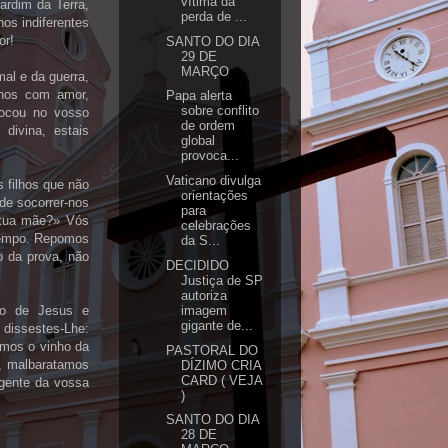
vítima da
ardim da Terra,
perda de ...
os indiferentes
or!
SANTO DO DIA
29 DE
MARÇO
mal e da guerra,
-nos com amor,
Papa alerta
sobre conflito
locou no vosso
de ordem
divina, estais
global
provoca...
Vaticano divulga
 filhos que não
orientações
de socorrer-nos
para
 tua mãe?» Vós
celebrações
tempo. Repomos
da S...
 da prova, não
DECIDIDO
Justiça de SP
autoriza
imagem
ão de Jesus e
gigante de...
 dissestes-Lhe:
amos o vinho da
PASTORAL DO
e, malbaratamos
DÍZIMO CRIA
CARD ( VEJA
rgente da vossa
)
SANTO DO DIA
28 DE