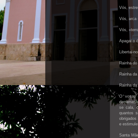
Vós, estre
Vós, arca 
Vós, «terr
Apagai o ó
Libertai-n
Rainha do 
Rainha da 
Rainha da 
O vosso 
derramast
se cala, 
quantos 
obrigados
e estimule
Santa Mãe