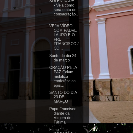
SOLENIDADE -
- Veja como
será o ato de
consagração..
.
VEJA VÍDEO
COM PADRE
LAURO E O
FREI
FRANCISCO /
CO...
Santo do dia 24
de março
ORAÇÃO PELA
PAZ Celam
mobiliza
conferências
epis...
SANTO DO DIA
23 DE
MARÇO
Papa Francisco
diante da
Virgem de
Fátima
Filme "