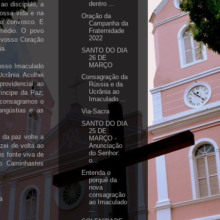
dentro ...
ao discípulo, a
ossa vida e na
Oração da
ruz convosco. E
Campanha da
Fraternidade
rmédio. O povo
2022
 vosso Coração
ia.
SANTO DO DIA
26 DE
MARÇO
osso Imaculado
crânia. Acolhei
Consagração da
rovidenciai ao
Rússia e da
Ucrânia ao
íncipe da Paz;
Imaculado ...
 consagramos o
angústias e as
Via-Sacra
SANTO DO DIA
25 DE
r da paz volte a
MARÇO -
Anunciação
zei de volta ao
do Senhor:
s fonte viva de
o...
o. Caminhastes
Entenda o
porquê da
nova
consagração
a
ao Imaculado
...