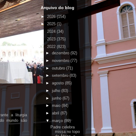
Arquivo do blog
►
2026
(154)
►
2025
(1)
►
2024
(34)
►
2023
(375)
▼
2022
(823)
►
dezembro
(92)
►
novembro
(77)
►
outubro
(71)
►
setembro
(83)
►
agosto
(85)
►
julho
(83)
►
junho
(67)
►
maio
(84)
►
abril
(87)
nte a liturgia
s do mundo são
▼
março
(89)
Padre celebra
missa no topo