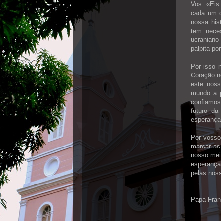
Vos: «Eis 
cada um d
nossa his
tem neces
ucraniano
palpita po
Por isso 
Coração nó
este noss
mundo a p
confiamos
futuro da
esperança
Por vosso 
marcar as
nosso mei
esperança
pelas nos
Papa Fran