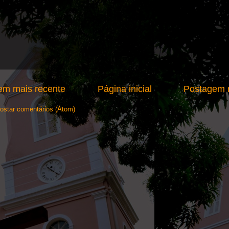
em mais recente
Página inicial
Postagem m
ostar comentários (Atom)