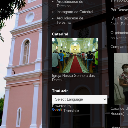
10/03/202
Arquidiocese de
Teresina
Por Deuse
Instagram da Catedral
Arquidiocese de
Às 18: 30
Teresina
José ,Pai 
O primeir
Catedral
houvesse 
Comparece
Igreja Nossa Senhora das
Dores
Traduzir
Powered by
Casa de d
Translate
Roseno) e 
Viver um 