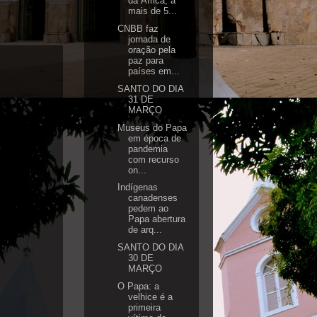
da África, a
mais de 5...
CNBB faz
jornada de
oração pela
paz para
países em...
SANTO DO DIA
31 DE
MARÇO
Museus do Papa
em época de
pandemia
com recurso
on...
Indígenas
canadenses
pedem ao
Papa abertura
de arq...
SANTO DO DIA
30 DE
MARÇO
O Papa: a
velhice é a
primeira