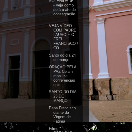
SOLENIDADE -
- Veja como
será o ato de
consagração..
.
VEJA VÍDEO
COM PADRE
LAURO E O
FREI
FRANCISCO /
CO...
Santo do dia 24
de março
ORAÇÃO PELA
PAZ Celam
mobiliza
conferências
epis...
SANTO DO DIA
23 DE
MARÇO
Papa Francisco
diante da
Virgem de
Fátima
Filme "