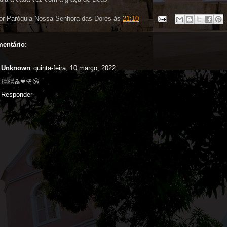
or
Paróquia Nossa Senhora das Dores
às
21:10
entário:
Unknown
quinta-feira, 10 março, 2022
👏👏⛪❤🌹😘
Responder