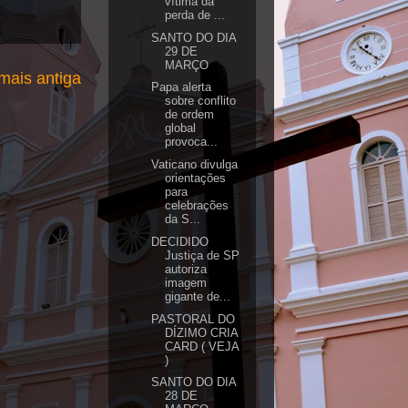
vítima da
perda de ...
SANTO DO DIA
29 DE
MARÇO
ais antiga
Papa alerta
sobre conflito
de ordem
global
provoca...
Vaticano divulga
orientações
para
celebrações
da S...
DECIDIDO
Justiça de SP
autoriza
imagem
gigante de...
PASTORAL DO
DÍZIMO CRIA
CARD ( VEJA
)
SANTO DO DIA
28 DE