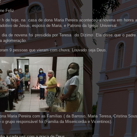
2
ne Feliz
 h de hoje, na casa de dona Maria Pereira aconteceu a novena em honra a
adotivo de Jesus, esposo de Maria, e Patrono da Igreja Universal.
o dia de novena foi presidida por Teresa do Dízimo. Ela disse que o padr
a aglomeração.
ram 9 pessoas que vieram com chuva. Louvado seja Deus.
ona Maria Pereira com as Famílias ( da Barroso, Maria Teresa, Cristina Sou
o grupo responsável foi:(Familia da Misericordia e Vicentinos).
dia a cada vez com a graça de Deus