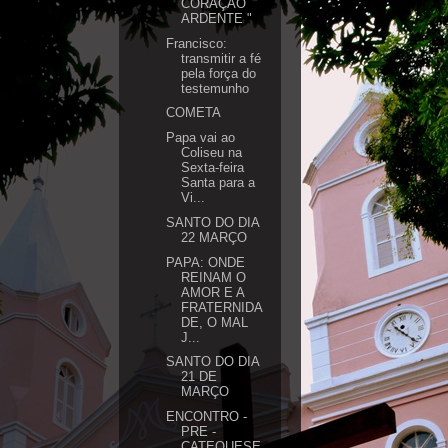
CORAÇÃO
ARDENTE "
Francisco:
transmitir a fé
pela força do
testemunho
COMETA
Papa vai ao
Coliseu na
Sexta-feira
Santa para a
Vi...
SANTO DO DIA
22 MARÇO
PAPA: ONDE
REINAM O
AMOR E A
FRATERNIDA
DE, O MAL
J...
SANTO DO DIA
21 DE
MARÇO
ENCONTRO -
PRE -
CATEQUESE