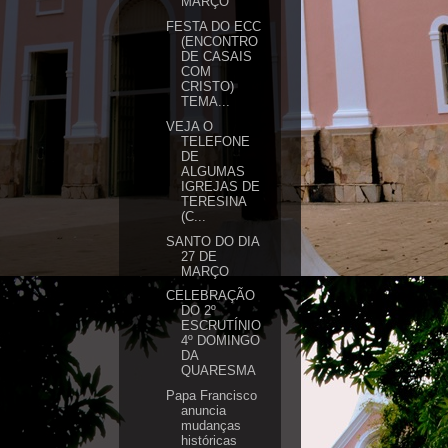
MARÇO
FESTA DO ECC
(ENCONTRO
DE CASAIS
COM
CRISTO)
TEMA...
VEJA O
TELEFONE
DE
ALGUMAS
IGREJAS DE
TERESINA
(C...
SANTO DO DIA
27 DE
MARÇO
CELEBRAÇÃO
DO 2º
ESCRUTÍNIO
4º DOMINGO
DA
QUARESMA
Papa Francisco
anuncia
mudanças
históricas