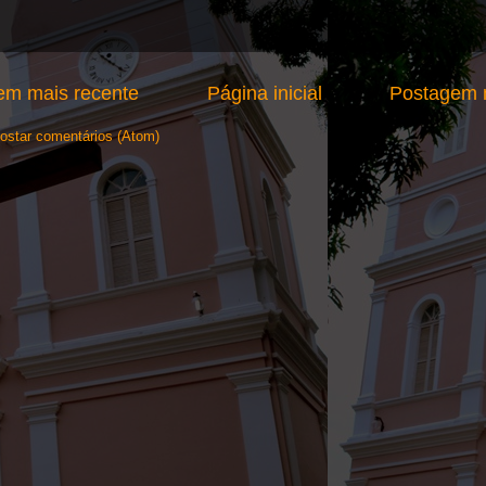
em mais recente
Página inicial
Postagem m
ostar comentários (Atom)