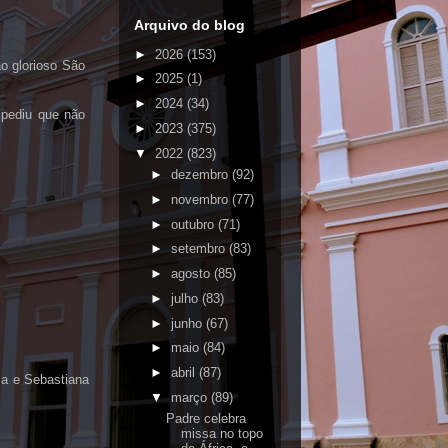
Arquivo do blog
►
2026
(153)
o glorioso São
►
2025
(1)
►
2024
(34)
e pediu que não
►
2023
(375)
▼
2022
(823)
►
dezembro
(92)
►
novembro
(77)
►
outubro
(71)
►
setembro
(83)
►
agosto
(85)
►
julho
(83)
►
junho
(67)
►
maio
(84)
►
abril
(87)
sa e Sebastiana
▼
março
(89)
Padre celebra
missa no topo