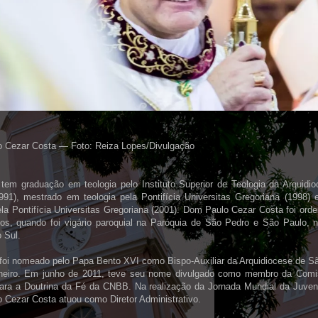
 Cezar Costa — Foto: Reiza Lopes/Divulgação
 tem graduação em teologia pelo Instituto Superior de Teologia da Arquidi
1991), mestrado em teologia pela Pontifícia Universitas Gregoriana (1998)
ela Pontifícia Universitas Gregoriana (2001). Dom Paulo Cezar Costa foi ord
os, quando foi vigário paroquial na Paróquia de São Pedro e São Paulo, 
 Sul.
foi nomeado pelo Papa Bento XVI como Bispo-Auxiliar da Arquidiocese de S
neiro. Em junho de 2011, teve seu nome divulgado como membro da Comi
para a Doutrina da Fé da CNBB. Na realização da Jornada Mundial da Juve
 Cezar Costa atuou como Diretor Administrativo.