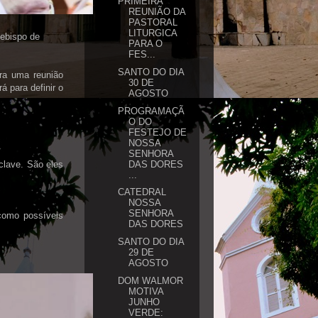
PRIMEIRA
REUNIÃO DA
PASTORAL
LITURGICA
cebispo de
PARA O
FES...
SANTO DO DIA
ra uma reunião
30 DE
á para definir o
AGOSTO
PROGRAMAÇÃ
O DO
FESTEJO DE
NOSSA
SENHORA
DAS DORES
clave. São eles
...
CATEDRAL
NOSSA
SENHORA
como possíveis
DAS DORES
SANTO DO DIA
29 DE
AGOSTO
DOM WALMOR
MOTIVA
JUNHO
VERDE: