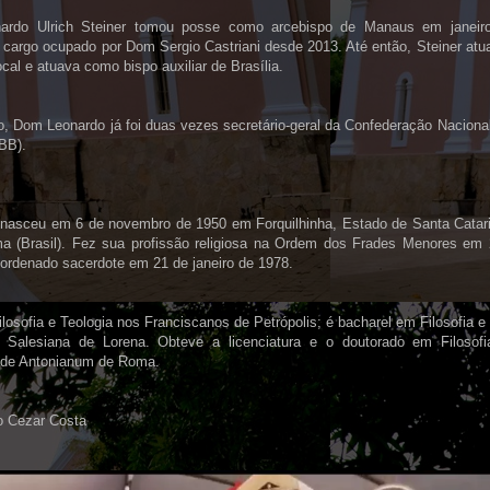
ardo Ulrich Steiner tomou posse como arcebispo de Manaus em janeir
 cargo ocupado por Dom Sergio Castriani desde 2013. Até então, Steiner at
local e atuava como bispo auxiliar de Brasília.
o, Dom Leonardo já foi duas vezes secretário-geral da Confederação Naciona
NBB).
 nasceu em 6 de novembro de 1950 em Forquilhinha, Estado de Santa Catar
ma (Brasil). Fez sua profissão religiosa na Ordem dos Frades Menores em
 ordenado sacerdote em 21 de janeiro de 1978.
losofia e Teologia nos Franciscanos de Petrópolis; é bacharel em Filosofia 
 Salesiana de Lorena. Obteve a licenciatura e o doutorado em Filosofia
ade Antonianum de Roma.
 Cezar Costa