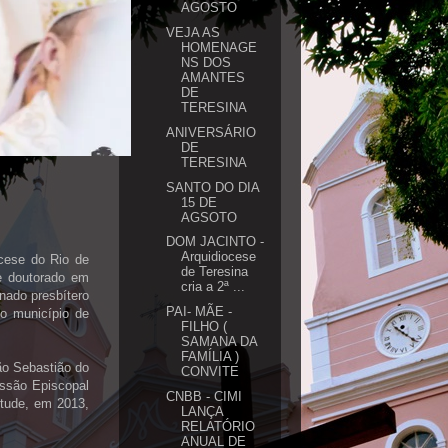
AGOSTO
VEJA AS
HOMENAGE
NS DOS
AMANTES
DE
TERESINA
ANIVERSÁRIO
DE
TERESINA
SANTO DO DIA
15 DE
AGSOTO
DOM JACINTO -
Arquidiocese
ocese do Rio de
de Teresina
 e doutorado em
cria a 2ª ...
enado presbítero
PAI- MÃE -
no município de
FILHO (
SAMANA DA
FAMÍLIA )
ão Sebastião do
CONVITE
ssão Episcopal
CNBB - CIMI
ntude, em 2013,
LANÇA
RELATÓRIO
ANUAL DE