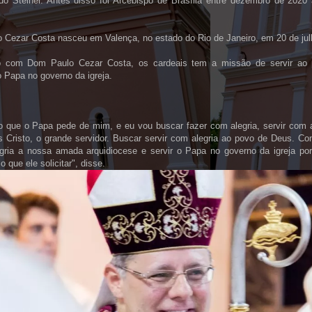
do Steiner. Antes disso foi Arcebispo de Brasília entre dezembro de 2020
 Cezar Costa nasceu em Valença, no estado do Rio de Janeiro, em 20 de jul
o com Dom Paulo Cezar Costa, os cardeais tem a missão de servir ao
 Papa no governo da igreja.
lo que o Papa pede de mim, e eu vou buscar fazer com alegria, servir com a
 Cristo, o grande servidor. Buscar servir com alegria ao povo de Deus. Con
gria a nossa amada arquidiocese e servir o Papa no governo da igreja por
lo que ele solicitar", disse.