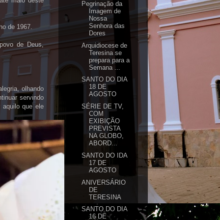
 até maio deste
Pegrinação da
Imagem de
Nossa
Senhora das
ho de 1967.
Dores
 povo de Deus,
Arquidiocese de
Teresina se
prepara para a
Semana ...
SANTO DO DIA
18 DE
legria, olhando
AGOSTO
tinuar servindo
 aquilo que ele
SÉRIE DE TV,
COM
EXIBIÇÃO
PREVISTA
NA GLOBO,
ABORD...
SANTO DO IDA
17 DE
AGOSTO
ANIVERSÁRIO
DE
TERESINA
SANTO DO DIA
16 DE