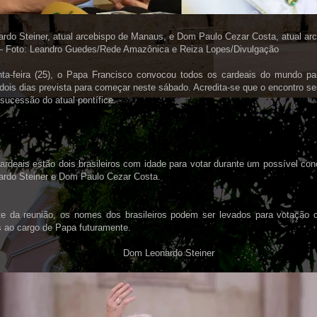
rdo Steiner, atual arcebispo de Manaus, e Dom Paulo Cezar Costa, atual ar
 — Foto: Leandro Guedes/Rede Amazônica e Reiza Lopes/Divulgação
nta-feira (25), o Papa Francisco convocou todos os cardeais do mundo pa
 dois dias prevista para começar neste sábado. Acredita-se que o encontro ser
 sucessão do atual pontífice.
ardeais estão dois brasileiros com idade para votar durante um possível con
rdo Steiner e Dom Paulo Cezar Costa.
e da reunião, os nomes dos brasileiros podem ser levados para votação 
s ao cargo de Papa futuramente.
Dom Leonardo Steiner