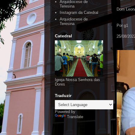
Arquidiocese de
Teresina
Dom Leona
Instagram da Catedral
Arquidiocese de
Teresina
Por g1
Catedral
25/08/2022
Igreja Nossa Senhora das
Dores
Traduzir
Powered by
Translate