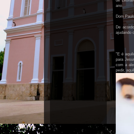
de Leonar
ano.
Dom Paulo
De acord
ajudando o
"E é aqui
para Jesus
com a ale
pedir, aqui