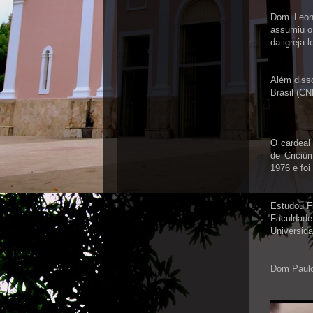
Dom Leon
assumiu o
da igreja 
Além diss
Brasil (C
O cardeal
de Criciú
1976 e foi
Estudou Fi
Faculdade
Universid
Dom Paulo