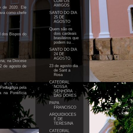
COM OS
AMIGOS
o de 2020. Ele
SANTO DO DIA
uava como chefe
25 DE
AGOSTO
Quem são os
dois cardeais
l dos Bispos do
brasileiros que
podem su...
SANTO DO DIA
24 DE
AGOSTO
ina, na Diocese
23 de agosto dia
 2 de agosto de
de Sant a
Rosa
CATEDRAL
NOSSA
e Pedagogia pela
SENHORA
 na Pontifícia
DAS DORES
PAPA
FRANCISCO
ARQUIDIOCES
E DE
TERESINA
CATEDRAL