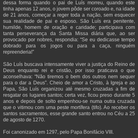
dessa forma quando o pai de Luís morreu, quando este
tinha apenas 12 anos, o jovem pôde ser coroado e, na idade
de 21 anos, começar a reger toda a nação, sem esquecer
sua realidade de pai e esposo. São Luís era penitente,
humilde, homem de oração e caridade; participava com
tanta perseverança da Santa Missa diária que, ao ser
provocado por nobres, respondia: “Se eu dedicasse tempo
dobrado para os jogos ou para a caça, ninguém
repreenderia!”
São Luís buscava intensamente viver a justiça do Reino de
Deus enquanto rei e cristão, por isso praticava o que
aconselhava: “Não tiremos o bem dos outros nem sequer
para o dar a Deus”. Cheio de amor a Cristo, à Igreja e ao
Papa, São Luís organizou até mesmo cruzadas a fim de
resgatar os lugares santos; certa vez, ficou preso durante 5
anos e depois de solto empenhou-se numa outra cruzada
que o vitimou com uma peste mortífera (tifo). Ao receber os
santos sacramentos, esse grande santo entrou no Céu a 25
de agosto de 1270.
Foi canonizado em 1297, pelo Papa Bonifácio VIII.