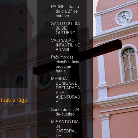
PADRE - Santo
do dia 27 de
outubro
SANTO DO DIA
26 DE
OUTUBRO
VACINAÇÃO
INFANTIL NO
BRASIL
Próximo das
eleições fieis
procuram
Igreja
MENINA
BENIGNA É
DECLARADA
BEM
AVENTURAD
ais antiga
A
Santo do dia 24
de outubro
MISSA DO DIA
24
CATEDRAL
DE