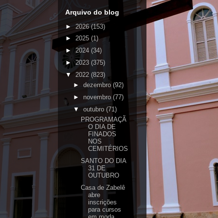
Arquivo do blog
►
2026
(153)
►
2025
(1)
►
2024
(34)
►
2023
(375)
▼
2022
(823)
►
dezembro
(92)
►
novembro
(77)
▼
outubro
(71)
PROGRAMAÇÃ
O DIA DE
FINADOS
NOS
CEMITÉRIOS
SANTO DO DIA
31 DE
OUTUBRO
Casa de Zabelê
abre
inscrições
para cursos
em moda...