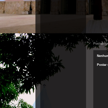
Postado p
Nenhum
Postar