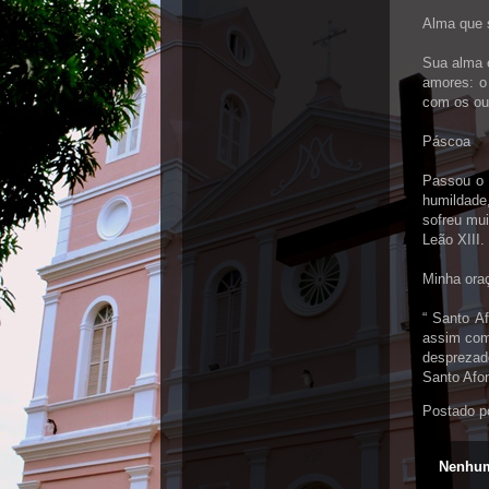
Alma que 
Sua alma 
amores: o
com os ou
Páscoa
Passou o 
humildade
sofreu mui
Leão XIII.
Minha ora
“ Santo A
assim com
desprezad
Santo Afon
Postado p
Nenhum