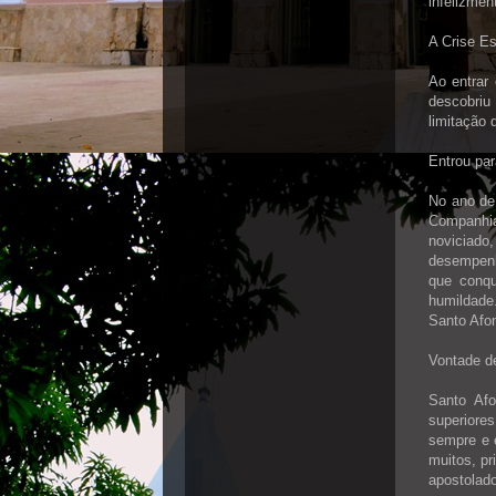
infelizmen
A Crise Es
Ao entrar 
descobriu
limitação 
Entrou pa
No ano de
Companhia
noviciado
desempenho
que conqu
humildade
Santo Afo
Vontade d
Santo Afo
superiore
sempre e 
muitos, pr
apostolad