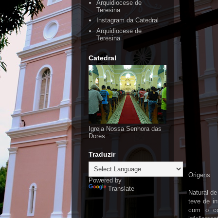
Arquidiocese de
Teresina
Instagram da Catedral
Arquidiocese de
Teresina
Catedral
Igreja Nossa Senhora das
Dores
Traduzir
Origens
Powered by
Translate
Natural de
teve de i
com o co