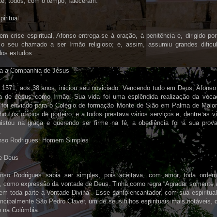
te, todos, com o tempo, faleceram.
piritual
em crise espiritual, Afonso entrega-se à oração, à penitência e, dirigido p
 o seu chamado a ser Irmão religioso; e, assim, assumiu grandes dific
dos estudos.
ra a Companhia de Jesus
 1571, aos 38 anos, iniciou seu noviciado. Vencendo tudo em Deus, Afonso 
 de Jesus como Irmão. Sua vida foi uma esplêndida realização da voca
, foi enviado para o Colégio de formação Monte de Sião em Palma de Maior
u os ofícios de porteiro; e a todos prestava vários serviços e, dentre as v
istou na graça e querendo ser firme na fé, a obediência foi a sua prova
.
nso Rodrigues: Homem Simples
e Deus
nso Rodrigues sabia ser simples, pois aceitava, com amor, toda orde
s, como expressão da vontade de Deus. Tinha como regra “Agradar somente 
em toda parte a Vontade Divina”. Esse santo encantador, com sua espiritual
incipalmente São Pedro Claver, um de seus filhos espirituais mais notáveis, 
o na Colômbia.