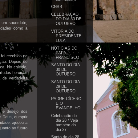
CNBB
CELEBRAÇÃO
DO DIA 30 DE
or um sacerdote,
OUTUBRO
uldades como a
VITÓRIA DO
PRESIDENTE
LULA
NOTICIAS DO
PAPA
foi recebido na
FRANCISCO
ção. Depois do
SANTO DO DIA
ca. No colégio,
30 DE
irtudes heroicas
OUTUBRO
 de verdadeira
SANTO DO DIA
29 DE
OUTUBRO
PADRE CÍCERO
E O
EVANGELHO
m e desejo dos
Celebração do
a Deus, cumprir
dia 28 / Veja
idade, ajudou a
também do
quanto ao futuro
dia 27
Santo do dia 28