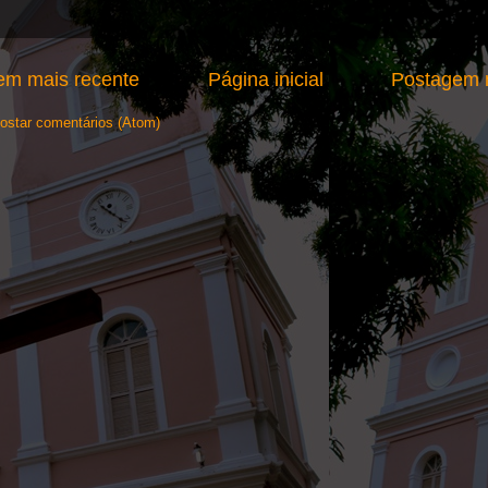
em mais recente
Página inicial
Postagem m
ostar comentários (Atom)