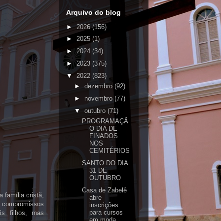
Arquivo do blog
►
2026
(156)
►
2025
(1)
►
2024
(34)
►
2023
(375)
▼
2022
(823)
►
dezembro
(92)
►
novembro
(77)
▼
outubro
(71)
PROGRAMAÇÃ
O DIA DE
FINADOS
NOS
CEMITÉRIOS
SANTO DO DIA
31 DE
OUTUBRO
Casa de Zabelê
 família cristã,
abre
os compromissos
inscrições
para cursos
s filhos, mas
em moda...