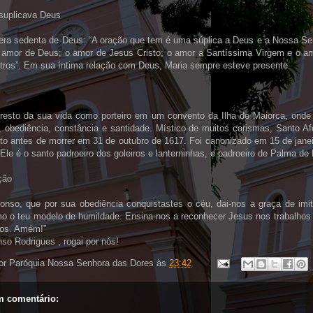
suplicava Deus
era sedenta de Deus: “A oração que tem é uma súplica a Deus e a Nossa Se
 amor de Deus; o amor de Jesus Cristo; o amor a Santíssima Virgem e o a
tros”. Em sua íntima relação com Deus, Maria sempre esteve presente.
resto da sua vida como porteiro em um convento da Ilha de Maiorca, onde
, obediência, constância e santidade. Místico de muitos carismas, Santo A
to antes de morrer em 31 de outubro de 1617. Foi canonizado em 15 de janei
 Ele é o santo padroeiro dos goleiros e lanterninhas, e padroeiro de Palma de
ção
fonso, que por sua obediência conquistastes o céu, dai-nos a graça de imit
o o teu modelo de humildade. Ensina-nos a reconhecer Jesus nos trabalhos
os. Amém!”
so Rodrigues , rogai por nós!
or
Paróquia Nossa Senhora das Dores
às
23:42
 comentário: