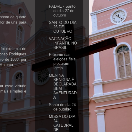
PADRE - Santo
do dia 27 de
outubro
nhora de quatro
mor de uns para
SANTO DO DIA
26 DE
OUTUBRO
VACINAÇÃO
INFANTIL NO
BRASIL
 foi exemplo de
fonso Rodrigues
Próximo das
eleições fieis
ro de 1888, por
procuram
 Maiorca.
Igreja
MENINA
BENIGNA É
DECLARADA
ar essa virtude
BEM
 mais simples e
AVENTURAD
A
Santo do dia 24
de outubro
MISSA DO DIA
24
CATEDRAL
DE