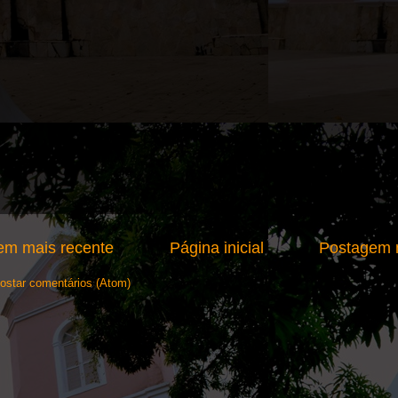
em mais recente
Página inicial
Postagem m
ostar comentários (Atom)