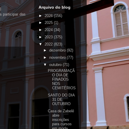
Arquivo do blog

participar das
►
2026
(156)
►
2025
(1)
►
2024
(34)
►
2023
(375)
▼
2022
(823)
►
dezembro
(92)
►
novembro
(77)
▼
outubro
(71)
PROGRAMAÇÃ
O DIA DE
FINADOS
NOS
CEMITÉRIOS
SANTO DO DIA
31 DE
OUTUBRO
Casa de Zabelê
abre
inscrições
para cursos
em moda...