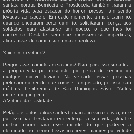
santas, porque Berniceia e Prosdoceia também tiraram a
própria vida para escapar do horror; presas, iam sendo
levadas ao cárcere. Em dado momento, a meio caminho,
quando chegaram perto dum rio, solicitaram licença aos
soldados para afastar-se um pouco, o que lhes foi
concedido. Destarte, sem que pudessem ser impedidas,
atiraram-se, de comum acordo à correnteza.
Suicídio ou virtude?
Pergunta-se: cometeram suicídio? Não, pois isso seria tirar
a própria vida por desgosto, por perda de sentido ou
qualquer motivo leviano. Na verdade, essas pessoas
preferiam morrer do que cometer um pecado, por isso são
mártires. Lembremos de São Domingos Sávio: “Antes
morrer do que pecar”.
A Virtude da Castidade
Pelágia e tantos outros santos tinham a mesma convicção, e
por isso não hesitaram em entregar a sua vida, afinal é
melhor morrer para esse mundo do que padecer a
eternidade no inferno. Essas mulheres, mártires por virtude