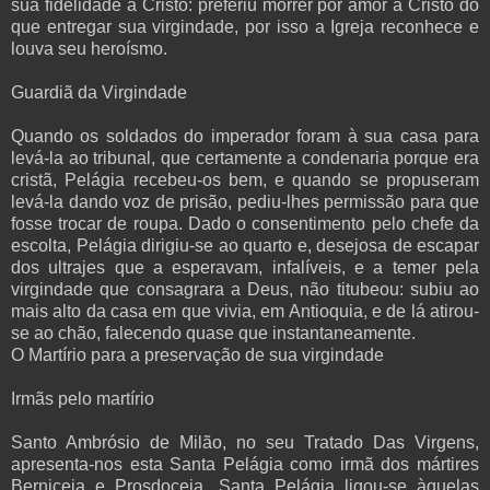
sua fidelidade a Cristo: preferiu morrer por amor a Cristo do
que entregar sua virgindade, por isso a Igreja reconhece e
louva seu heroísmo.
Guardiã da Virgindade
Quando os soldados do imperador foram à sua casa para
levá-la ao tribunal, que certamente a condenaria porque era
cristã, Pelágia recebeu-os bem, e quando se propuseram
levá-la dando voz de prisão, pediu-lhes permissão para que
fosse trocar de roupa. Dado o consentimento pelo chefe da
escolta, Pelágia dirigiu-se ao quarto e, desejosa de escapar
dos ultrajes que a esperavam, infalíveis, e a temer pela
virgindade que consagrara a Deus, não titubeou: subiu ao
mais alto da casa em que vivia, em Antioquia, e de lá atirou-
se ao chão, falecendo quase que instantaneamente.
O Martírio para a preservação de sua virgindade
Irmãs pelo martírio
Santo Ambrósio de Milão, no seu Tratado Das Virgens,
apresenta-nos esta Santa Pelágia como irmã dos mártires
Berniceia e Prosdoceia. Santa Pelágia ligou-se àquelas