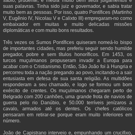
sábio, prudente, e media muito bem seus julgamentos e
suas palavras. Tinha sido juiz e governador, e sabia tratar
muito bem as pessoas. Por isso, quatro Pontífices (Martinho
V, Eugênio IV, Nicolau V e Calixto III) empregaram-no como
embaixador em muitas e muito delicadas missões
diplomáticas e com muito bons resultados.
Três vezes os Sumos Pontífices quiseram nomeá-lo bispo
de importantes cidades, mas preferiu seguir sendo humilde
pregador, pobre e sem títulos honoríficos. Em 1453, os
turcos muçulmanos propuseram invadir a Europa para
acabar com o Cristianismo. Então, São João foi à Hungria e
percorreu toda a nação pregando ao povo, incitando-o a sair
entusiasta em defesa de sua santa religião. As multidões
responderam a seu chamado, e logo se formou um bom
exército de crentes. Os muçulmanos chegaram perto de
Belgrado com 200 canhões, uma grande frota de navios de
guerra pelo rio Danúbio, e 50.000 terríveis jenízaros a
cavalo, armados até os dentes. Os chefes católicos
pensaram em retirar-se porque eram muito inferiores em
número.
João de Capistrano interveio e, empunhando um crucifixo,